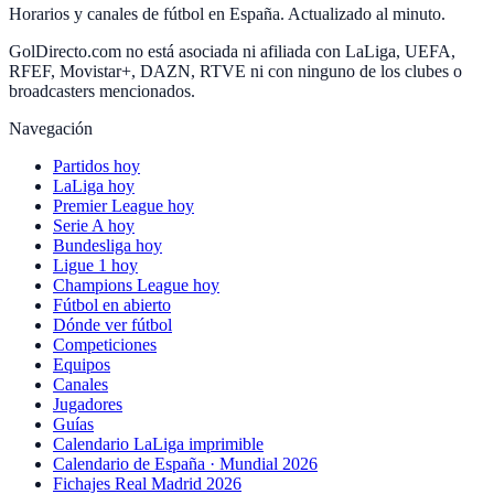
Horarios y canales de fútbol en España. Actualizado al minuto.
GolDirecto.com no está asociada ni afiliada con LaLiga, UEFA,
RFEF, Movistar+, DAZN, RTVE ni con ninguno de los clubes o
broadcasters mencionados.
Navegación
Partidos hoy
LaLiga hoy
Premier League hoy
Serie A hoy
Bundesliga hoy
Ligue 1 hoy
Champions League hoy
Fútbol en abierto
Dónde ver fútbol
Competiciones
Equipos
Canales
Jugadores
Guías
Calendario LaLiga imprimible
Calendario de España · Mundial 2026
Fichajes Real Madrid 2026