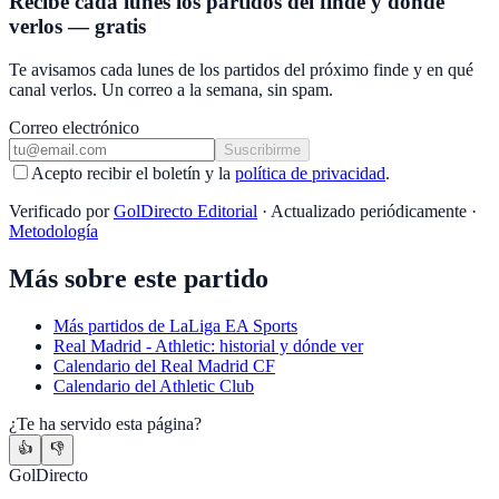
Recibe cada lunes los partidos del finde y dónde
verlos — gratis
Te avisamos cada lunes de los partidos del próximo finde y en qué
canal verlos. Un correo a la semana, sin spam.
Correo electrónico
Suscribirme
Acepto recibir el boletín y la
política de privacidad
.
Verificado por
GolDirecto Editorial
·
Actualizado periódicamente
·
Metodología
Más sobre este partido
Más partidos de
LaLiga EA Sports
Real Madrid
-
Athletic
: historial y dónde ver
Calendario
del
Real Madrid CF
Calendario
del
Athletic Club
¿Te ha servido esta página?
👍
👎
GolDirecto