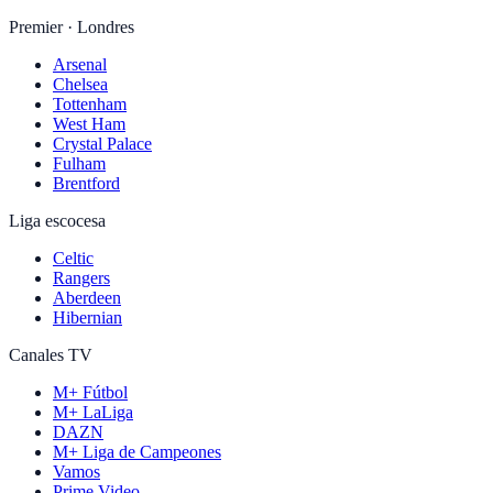
Premier · Londres
Arsenal
Chelsea
Tottenham
West Ham
Crystal Palace
Fulham
Brentford
Liga escocesa
Celtic
Rangers
Aberdeen
Hibernian
Canales TV
M+ Fútbol
M+ LaLiga
DAZN
M+ Liga de Campeones
Vamos
Prime Video