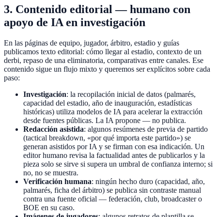
3. Contenido editorial — humano con
apoyo de IA en investigación
En las páginas de equipo, jugador, árbitro, estadio y guías
publicamos texto editorial: cómo llegar al estadio, contexto de un
derbi, repaso de una eliminatoria, comparativas entre canales. Ese
contenido sigue un flujo mixto y queremos ser explícitos sobre cada
paso:
Investigación
: la recopilación inicial de datos (palmarés,
capacidad del estadio, año de inauguración, estadísticas
históricas) utiliza modelos de IA para acelerar la extracción
desde fuentes públicas. La IA propone — no publica.
Redacción asistida
: algunos resúmenes de previa de partido
(tactical breakdown, «por qué importa este partido») se
generan asistidos por IA y se firman con esa indicación. Un
editor humano revisa la factualidad antes de publicarlos y la
pieza solo se sirve si supera un umbral de confianza interno; si
no, no se muestra.
Verificación humana
: ningún hecho duro (capacidad, año,
palmarés, ficha del árbitro) se publica sin contraste manual
contra una fuente oficial — federación, club, broadcaster o
BOE en su caso.
Imágenes de jugadores
: algunos retratos de plantilla se