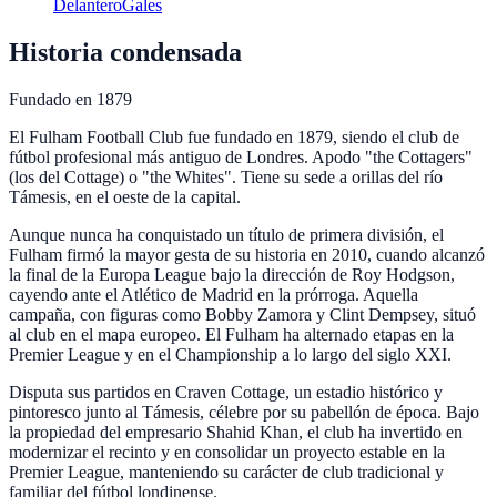
Delantero
Gales
Historia condensada
Fundado en
1879
El Fulham Football Club fue fundado en 1879, siendo el club de
fútbol profesional más antiguo de Londres. Apodo "the Cottagers"
(los del Cottage) o "the Whites". Tiene su sede a orillas del río
Támesis, en el oeste de la capital.
Aunque nunca ha conquistado un título de primera división, el
Fulham firmó la mayor gesta de su historia en 2010, cuando alcanzó
la final de la Europa League bajo la dirección de Roy Hodgson,
cayendo ante el Atlético de Madrid en la prórroga. Aquella
campaña, con figuras como Bobby Zamora y Clint Dempsey, situó
al club en el mapa europeo. El Fulham ha alternado etapas en la
Premier League y en el Championship a lo largo del siglo XXI.
Disputa sus partidos en Craven Cottage, un estadio histórico y
pintoresco junto al Támesis, célebre por su pabellón de época. Bajo
la propiedad del empresario Shahid Khan, el club ha invertido en
modernizar el recinto y en consolidar un proyecto estable en la
Premier League, manteniendo su carácter de club tradicional y
familiar del fútbol londinense.