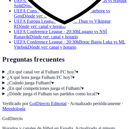
UEFA Conference League · 19:00h
Žalgiris Vilnius vs Hajduk
Split
Dónde ver: canal y horario
UEFA Conference League · 19:00h
IFK Göteborg vs
Gent
Dónde ver: canal y horario
UEFA Europa League · 20:00h
FC Thun vs Víkingur
R
Dónde ver: canal y horario
UEFA Conference League · 20:30h
Lugano vs NSÍ
Runavík
Dónde ver: canal y horario
UEFA Conference League · 20:30h
Borac Banja Luka vs ML
Vitebsk
Dónde ver: canal y horario
Preguntas frecuentes
¿En qué canal ver al Fulham FC hoy?
▾
¿A qué hora juega Fulham FC hoy?
▾
¿Cuándo juega Fulham?
▾
¿En qué competiciones juega el Fulham?
▾
¿Dónde juega el Fulham sus partidos como local?
▾
Verificado por
GolDirecto Editorial
·
Actualizado periódicamente
·
Metodología
GolDirecto
Horarios y canales de fútbol en España. Actualizado al minuto.