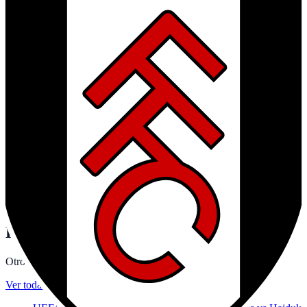
Equipo
Chelsea FC
Calendario y dónde ver · London
Equipo
Crystal Palace FC
Calendario y dónde ver · London
Equipo
Everton FC
Calendario y dónde ver · Liverpool
Equipo
Fulham FC
Calendario y dónde ver · London
Equipo
Leeds United
Calendario y dónde ver · Leeds
Equipo
Liverpool FC
Calendario y dónde ver · Liverpool
Equipo
Manchester City
Calendario y dónde ver · Manchester
Equipo
Manchester United
Calendario y dónde ver ·
Manchester
Equipo
Newcastle United
Calendario y dónde ver · Newcastle
Equipo
Nottingham Forest
Calendario y dónde ver ·
Nottingham
Equipo
Sunderland AFC
Calendario y dónde ver · Sunderland
Equipo
Tottenham Hotspur
Calendario y dónde ver · London
Equipo
West Ham United
Calendario y dónde ver · London
Equipo
Wolverhampton Wanderers
Calendario y dónde ver ·
Wolverhampton
Hoy también juegan
Otros partidos de fútbol de la jornada con canal y horario.
Ver toda la jornada
→