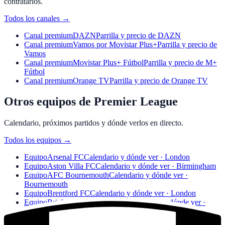
contratarlos.
Todos los canales
→
Canal premium
DAZN
Parrilla y precio de DAZN
Canal premium
Vamos por Movistar Plus+
Parrilla y precio de
Vamos
Canal premium
Movistar Plus+ Fútbol
Parrilla y precio de M+
Fútbol
Canal premium
Orange TV
Parrilla y precio de Orange TV
Otros equipos de Premier League
Calendario, próximos partidos y dónde verlos en directo.
Todos los equipos
→
Equipo
Arsenal FC
Calendario y dónde ver · London
Equipo
Aston Villa FC
Calendario y dónde ver · Birmingham
Equipo
AFC Bournemouth
Calendario y dónde ver ·
Bournemouth
Equipo
Brentford FC
Calendario y dónde ver · London
Equipo
Brighton & Hove Albion
Calendario y dónde ver ·
Brighton
Equipo
Burnley FC
Calendario y dónde ver · Burnley