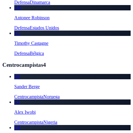
Defensa
Dinamarca
AR
Antonee Robinson
Defensa
Estados Unidos
TC
Timothy Castagne
Defensa
Bélgica
Centrocampistas
4
SB
Sander Berge
Centrocampista
Noruega
AI
Alex Iwobi
Centrocampista
Nigeria
ER