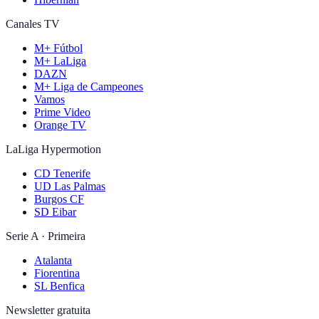
Canales TV
M+ Fútbol
M+ LaLiga
DAZN
M+ Liga de Campeones
Vamos
Prime Video
Orange TV
LaLiga Hypermotion
CD Tenerife
UD Las Palmas
Burgos CF
SD Eibar
Serie A · Primeira
Atalanta
Fiorentina
SL Benfica
Newsletter gratuita