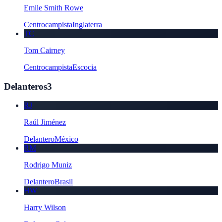
Emile Smith Rowe
Centrocampista
Inglaterra
TC
Tom Cairney
Centrocampista
Escocia
Delanteros
3
RJ
Raúl Jiménez
Delantero
México
RM
Rodrigo Muniz
Delantero
Brasil
HW
Harry Wilson