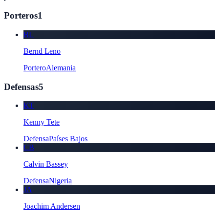
Porteros
1
BL
Bernd Leno
Portero
Alemania
Defensas
5
KT
Kenny Tete
Defensa
Países Bajos
CB
Calvin Bassey
Defensa
Nigeria
JA
Joachim Andersen