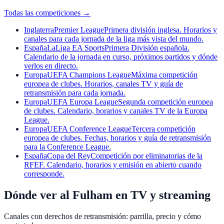
Todas las competiciones
→
Inglaterra
Premier League
Primera división inglesa. Horarios y
canales para cada jornada de la liga más vista del mundo.
España
LaLiga EA Sports
Primera División española.
Calendario de la jornada en curso, próximos partidos y dónde
verlos en directo.
Europa
UEFA Champions League
Máxima competición
europea de clubes. Horarios, canales TV y guía de
retransmisión para cada jornada.
Europa
UEFA Europa League
Segunda competición europea
de clubes. Calendario, horarios y canales TV de la Europa
League.
Europa
UEFA Conference League
Tercera competición
europea de clubes. Fechas, horarios y guía de retransmisión
para la Conference League.
España
Copa del Rey
Competición por eliminatorias de la
RFEF. Calendario, horarios y emisión en abierto cuando
corresponde.
Dónde ver al Fulham en TV y streaming
Canales con derechos de retransmisión: parrilla, precio y cómo