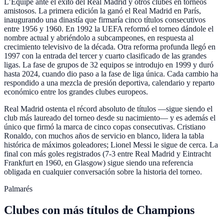
L’Équipe ante el éxito del Real Madrid y otros clubes en torneos
amistosos. La primera edición la ganó el Real Madrid en París,
inaugurando una dinastía que firmaría cinco títulos consecutivos
entre 1956 y 1960. En 1992 la UEFA reformó el torneo dándole el
nombre actual y abriéndolo a subcampeones, en respuesta al
crecimiento televisivo de la década. Otra reforma profunda llegó en
1997 con la entrada del tercer y cuarto clasificado de las grandes
ligas. La fase de grupos de 32 equipos se introdujo en 1999 y duró
hasta 2024, cuando dio paso a la fase de liga única. Cada cambio ha
respondido a una mezcla de presión deportiva, calendario y reparto
económico entre los grandes clubes europeos.
Real Madrid ostenta el récord absoluto de títulos —sigue siendo el
club más laureado del torneo desde su nacimiento— y es además el
único que firmó la marca de cinco copas consecutivas. Cristiano
Ronaldo, con muchos años de servicio en blanco, lidera la tabla
histórica de máximos goleadores; Lionel Messi le sigue de cerca. La
final con más goles registrados (7-3 entre Real Madrid y Eintracht
Frankfurt en 1960, en Glasgow) sigue siendo una referencia
obligada en cualquier conversación sobre la historia del torneo.
Palmarés
Clubes
con más títulos de
Champions