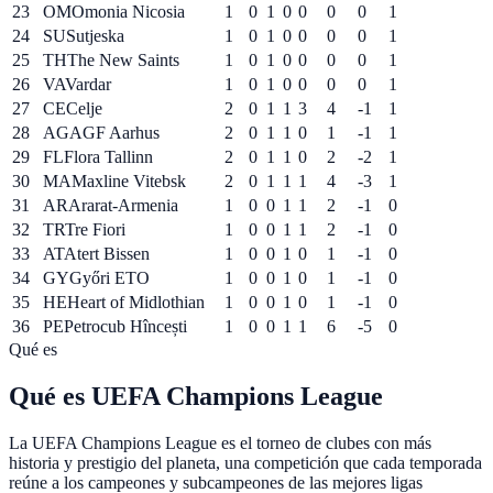
23
OM
Omonia Nicosia
1
0
1
0
0
0
0
1
24
SU
Sutjeska
1
0
1
0
0
0
0
1
25
TH
The New Saints
1
0
1
0
0
0
0
1
26
VA
Vardar
1
0
1
0
0
0
0
1
27
CE
Celje
2
0
1
1
3
4
-1
1
28
AG
AGF Aarhus
2
0
1
1
0
1
-1
1
29
FL
Flora Tallinn
2
0
1
1
0
2
-2
1
30
MA
Maxline Vitebsk
2
0
1
1
1
4
-3
1
31
AR
Ararat-Armenia
1
0
0
1
1
2
-1
0
32
TR
Tre Fiori
1
0
0
1
1
2
-1
0
33
AT
Atert Bissen
1
0
0
1
0
1
-1
0
34
GY
Győri ETO
1
0
0
1
0
1
-1
0
35
HE
Heart of Midlothian
1
0
0
1
0
1
-1
0
36
PE
Petrocub Hîncești
1
0
0
1
1
6
-5
0
Qué es
Qué es UEFA Champions League
La UEFA Champions League es el torneo de clubes con más
historia y prestigio del planeta, una competición que cada temporada
reúne a los campeones y subcampeones de las mejores ligas