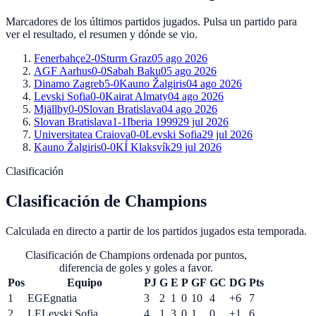
Marcadores de los últimos partidos jugados. Pulsa un partido para
ver el resultado, el resumen y dónde se vio.
Fenerbahçe
2
-
0
Sturm Graz
05 ago 2026
AGF Aarhus
0
-
0
Sabah Baku
05 ago 2026
Dinamo Zagreb
5
-
0
Kauno Žalgiris
04 ago 2026
Levski Sofia
0
-
0
Kairat Almaty
04 ago 2026
Mjällby
0
-
0
Slovan Bratislava
04 ago 2026
Slovan Bratislava
1
-
1
Iberia 1999
29 jul 2026
Universitatea Craiova
0
-
0
Levski Sofia
29 jul 2026
Kauno Žalgiris
0
-
0
KÍ Klaksvík
29 jul 2026
Clasificación
Clasificación de
Champions
Calculada en directo a partir de los partidos jugados esta temporada.
Clasificación de
Champions
ordenada por puntos,
diferencia de goles y goles a favor.
Pos
Equipo
PJ
G
E
P
GF
GC
DG
Pts
1
EG
Egnatia
3
2
1
0
10
4
+6
7
2
LE
Levski Sofia
4
1
3
0
1
0
+1
6