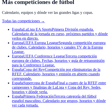
Más competiciones de fútbol
Calendario, equipos y dónde ver las grandes ligas y copas.
Todas las competiciones
→
España
LaLiga EA Sports
Primera División española.
Calendario de la jornada en curso, próximos partidos y dónde
verlos en directo.
Europa
UEFA Europa League
Segunda competición europea
de clubes. Calendario, horarios y canales TV de la Europa
League.
Europa
UEFA Conference League
Tercera competición
europea de clubes. Fechas, horarios y guía de retransmisión
para la Conference League.
España
Copa del Rey
Competición por eliminatorias de la
RFEF. Calendario, horarios y emisión en abierto cuando
corresponde.
España
Supercopa de España
Final a cuatro de la RFEF entre
campeones y finalistas de LaLiga y Copa del Rey. Sedes,
horarios y dónde verla.
España
Primera Federación
Tercera categoría del fútbol
español masculino. Calendario por grupos, horarios y dónde
ver cada jornada.