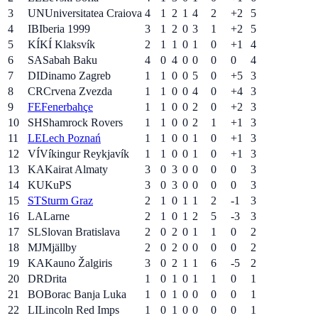
3
UN
Universitatea Craiova
4
1
2
1
4
2
+2
5
4
IB
Iberia 1999
3
1
2
0
3
1
+2
5
5
KÍ
KÍ Klaksvík
2
1
1
0
1
0
+1
4
6
SA
Sabah Baku
4
0
4
0
0
0
0
4
7
DI
Dinamo Zagreb
1
1
0
0
5
0
+5
3
8
CR
Crvena Zvezda
1
1
0
0
4
0
+4
3
9
FE
Fenerbahçe
1
1
0
0
2
0
+2
3
10
SH
Shamrock Rovers
1
1
0
0
2
1
+1
3
11
LE
Lech Poznań
1
1
0
0
1
0
+1
3
12
VÍ
Víkingur Reykjavík
1
1
0
0
1
0
+1
3
13
KA
Kairat Almaty
3
0
3
0
0
0
0
3
14
KU
KuPS
3
0
3
0
0
0
0
3
15
ST
Sturm Graz
2
1
0
1
1
2
-1
3
16
LA
Larne
2
1
0
1
2
5
-3
3
17
SL
Slovan Bratislava
2
0
2
0
1
1
0
2
18
MJ
Mjällby
2
0
2
0
0
0
0
2
19
KA
Kauno Žalgiris
3
0
2
1
1
6
-5
2
20
DR
Drita
1
0
1
0
1
1
0
1
21
BO
Borac Banja Luka
1
0
1
0
0
0
0
1
22
LI
Lincoln Red Imps
1
0
1
0
0
0
0
1