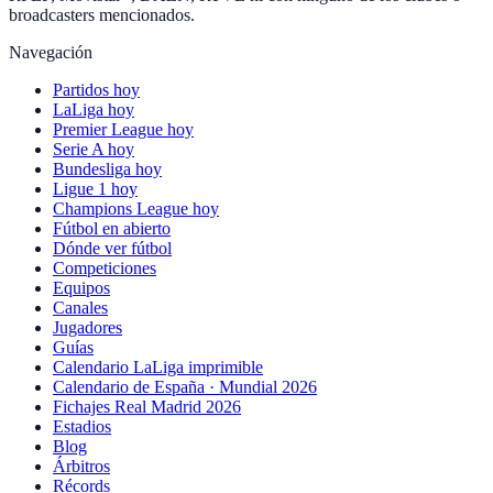
broadcasters mencionados.
Navegación
Partidos hoy
LaLiga hoy
Premier League hoy
Serie A hoy
Bundesliga hoy
Ligue 1 hoy
Champions League hoy
Fútbol en abierto
Dónde ver fútbol
Competiciones
Equipos
Canales
Jugadores
Guías
Calendario LaLiga imprimible
Calendario de España · Mundial 2026
Fichajes Real Madrid 2026
Estadios
Blog
Árbitros
Récords