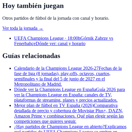
Hoy también juegan
Otros partidos de fútbol de la jornada con canal y horario.
Ver toda la jornada
→
UEFA Champions League · 18:00h
Górnik Zabrze vs
Fenerbahçe
Dónde ver: canal y horario
Guías relacionadas
Calendario de la Champions League 2026-27
Fechas de la
fase de liga (8 jornadas), play-offs, octavos, cuartos,
semifinales y la final del 5 de junio de 2027 en el
Metropolitano de Madrid.
Dónde ver la Champions League en España
Guía 2026 para
ver la Champions League en España: canales de TV,
plataformas de streaming, planes y precios actualizados.
Mejor plan de fútbol en TV España (2026)
Comparativa
detallada de precio y cobertura de Movistar Plus+, DAZN,
Amazon Prime y combinaciones. Qué plan elegir según las
competiciones que quieres seguir.
¿Hay partidos de Champions League en abierto?
Explicamos
qué partidos de UEFA Champions League se emiten en