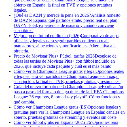
abierto en España, la final en TVE y opciones gratuitas
legales.
¿Qué es DAZN y merece la pena en 2026?
Análisis honesto
de DAZN España: qué partidos emite, precio real del plan
DAZN Total, experiencia de usuario y cuándo conviene
suscribirse.
Mejor app de fútbol en directo (2026)
Comparativa de apps
oficiales y legales para seguir partidos en tiempo real:
marcadores, alineaciones y notificaciones. Alternativa a la
piratería.
Precio de Movistar Plus+ Fútbol: tarifas 2026
Desglose de
todas las tarifas de Movistar Plus+ con fútbol incluido en
2026, qué incluye cada paquete y cuál es el más barato.
Cómo ver la Champions League gratis y legal
Opciones reales
y legales para ver partidos de Champions League sin pagar
suscripción: la final en TVE, pruebas gratuitas y resúmenes.
Guía del nuevo formato de la Champions League
Explicación
paso a paso del formato de liga única de la UEFA Champions
League: 36 equipos, 8 jornadas y playoff. Cómo funciona y
qué cambia.
Cómo ver Champions League gratis (ES)
Opciones legales y
gratuitas para ver la Champions League en España: canales en
abierto, pruebas gratuitas de streaming y eventos sin coste.
Cómo ver fútbol gratis en España (2025-26)
Opciones para