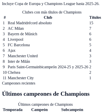
Incluye Copa de Europa y Champions League hasta 2025-26
.
Clubes con más títulos de Champions
#
Club
Títulos
1
Real Madrid
récord absoluto
15
2
AC Milan
7
3
Bayern de Múnich
6
4
Liverpool
6
5
FC Barcelona
5
6
Ajax
4
7
Manchester United
3
8
Inter de Milán
3
9
Paris Saint-Germain
bicampeón 2024-25 y 2025-26
2
10
Chelsea
2
11
Manchester City
1
Campeones recientes
Últimos campeones de
Champions
Últimos campeones de Champions
Temporada
Campeón
Subcampeón