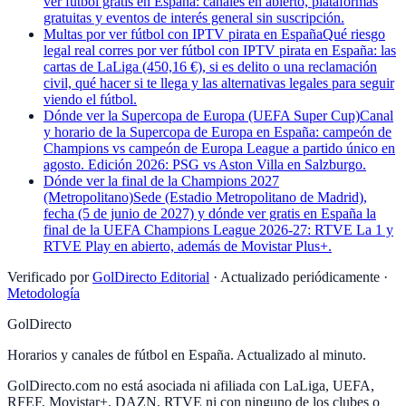
ver fútbol gratis en España: canales en abierto, plataformas
gratuitas y eventos de interés general sin suscripción.
Multas por ver fútbol con IPTV pirata en España
Qué riesgo
legal real corres por ver fútbol con IPTV pirata en España: las
cartas de LaLiga (450,16 €), si es delito o una reclamación
civil, qué hacer si te llega y las alternativas legales para seguir
viendo el fútbol.
Dónde ver la Supercopa de Europa (UEFA Super Cup)
Canal
y horario de la Supercopa de Europa en España: campeón de
Champions vs campeón de Europa League a partido único en
agosto. Edición 2026: PSG vs Aston Villa en Salzburgo.
Dónde ver la final de la Champions 2027
(Metropolitano)
Sede (Estadio Metropolitano de Madrid),
fecha (5 de junio de 2027) y dónde ver gratis en España la
final de la UEFA Champions League 2026-27: RTVE La 1 y
RTVE Play en abierto, además de Movistar Plus+.
Verificado por
GolDirecto Editorial
·
Actualizado periódicamente
·
Metodología
GolDirecto
Horarios y canales de fútbol en España. Actualizado al minuto.
GolDirecto.com no está asociada ni afiliada con LaLiga, UEFA,
RFEF, Movistar+, DAZN, RTVE ni con ninguno de los clubes o