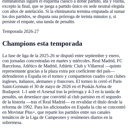
eliminatorias siguen el esquema clásico a doble partido, ida y vuelta,
excepto la final, que se juega a partido único en sede neutral elegida
con años de antelación. Si la eliminatoria termina empatada al sumar
los dos partidos, se disputa una prórroga de treinta minutos y, si
persiste el empate, una tanda de penaltis.
Temporada 2026-27
Champions esta temporada
La fase de liga de la 2025-26 se disputó entre septiembre y enero,
con jornadas concentradas en martes y miércoles. Real Madrid, FC
Barcelona, Atlético de Madrid, Athletic Club y Villarreal —quinto
representante gracias a la plaza extra por coeficiente del país—
defendieron a España en el torneo y compartieron cuadro con clubes
ingleses, italianos, alemanes y franceses. El torneo lo cerró el Paris
Saint-Germain el 30 de mayo de 2026 en el Puskás Aréna de
Budapest: 1-1 ante el Arsenal tras la prórroga y 4-3 en la tanda de
penaltis, un desenlace que convirtió al club parisino en el segundo
de la historia —tras el Real Madrid— en revalidar el título desde la
reforma de 1992. Para los aficionados en España la cita se concentró
en Movistar Plus+, que reparte los partidos entre sus canales
temáticos de la Liga de Campeones y resúmenes diarios en la
sobremesa.