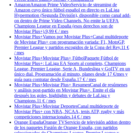
Amazon
Amazon Prime Video
Servicio de streaming de
Amazon cuyo único fútbol español en directo es LaLiga
Hypermotion (Segunda División), disponible como canal add-
on dentro de Prime Video Channels. No emite la UEFA
Champions League en España (esos derechos son de
Movistar Plus+).
9,99 € / mes
Movistar Plus+
Vamos por Movistar Plus+
Canal multideporte
de Movistar Plus+ con programación variada: F1, MotoGP,
Premier League y partidos escogidos de la Copa del Rey.
11 €
/ mes
Movistar Plus+
Movistar Plus+ Fútbol
Paquete Fútbol de
Movistar Plus+: LaLiga EA Sports al completo, Champions
League, Premier League, Serie A, Bundesliga y GolTV en un
único dial. Programación al minuto, planes desde 17 €/mes y
guía para contratar desde España.
17 € / mes
Movistar Plus+
Movistar Plus+ Resumen
Canal de resúmenes
y análisis post-partido en Movistar Plus+. Emite el día
después los goles, highlights y debates de LaLiga y
Champions.
11 € / mes
Movistar Plus+
Movistar Deportes
Canal multideporte de
Movistar Plus+ con NBA, NCAA, tenis ATP, rugby y más
competiciones internacionales.
14 € / mes
Orange España
Orange TV
Servicio de televisión addon dentro
de los paquetes Fusión de Orange España, con partidos
seleccionados de Champions League, Premier League y