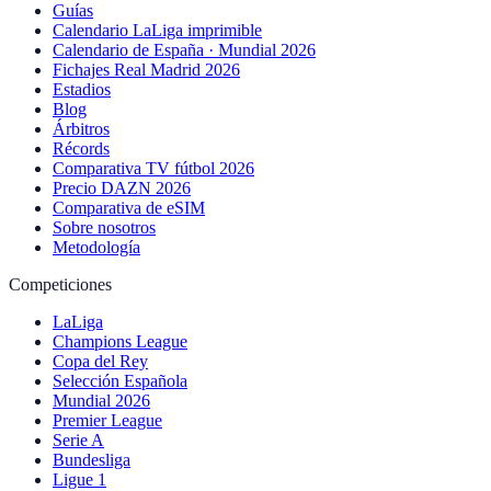
Guías
Calendario LaLiga imprimible
Calendario de España · Mundial 2026
Fichajes Real Madrid 2026
Estadios
Blog
Árbitros
Récords
Comparativa TV fútbol 2026
Precio DAZN 2026
Comparativa de eSIM
Sobre nosotros
Metodología
Competiciones
LaLiga
Champions League
Copa del Rey
Selección Española
Mundial 2026
Premier League
Serie A
Bundesliga
Ligue 1