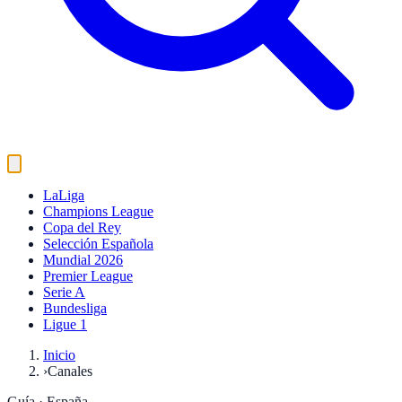
LaLiga
Champions League
Copa del Rey
Selección Española
Mundial 2026
Premier League
Serie A
Bundesliga
Ligue 1
Inicio
›
Canales
Guía · España