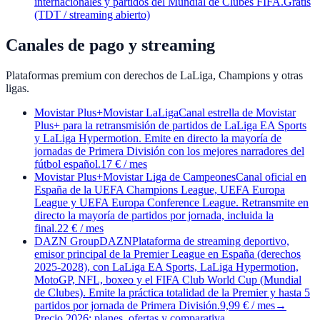
internacionales y partidos del Mundial de Clubes FIFA.
Gratis
(TDT / streaming abierto)
Canales de pago y streaming
Plataformas premium con derechos de LaLiga, Champions y otras
ligas.
Movistar Plus+
Movistar LaLiga
Canal estrella de Movistar
Plus+ para la retransmisión de partidos de LaLiga EA Sports
y LaLiga Hypermotion. Emite en directo la mayoría de
jornadas de Primera División con los mejores narradores del
fútbol español.
17 € / mes
Movistar Plus+
Movistar Liga de Campeones
Canal oficial en
España de la UEFA Champions League, UEFA Europa
League y UEFA Europa Conference League. Retransmite en
directo la mayoría de partidos por jornada, incluida la
final.
22 € / mes
DAZN Group
DAZN
Plataforma de streaming deportivo,
emisor principal de la Premier League en España (derechos
2025-2028), con LaLiga EA Sports, LaLiga Hypermotion,
MotoGP, NFL, boxeo y el FIFA Club World Cup (Mundial
de Clubes). Emite la práctica totalidad de la Premier y hasta 5
partidos por jornada de Primera División.
9,99 € / mes
→
Precio 2026: planes, ofertas y comparativa