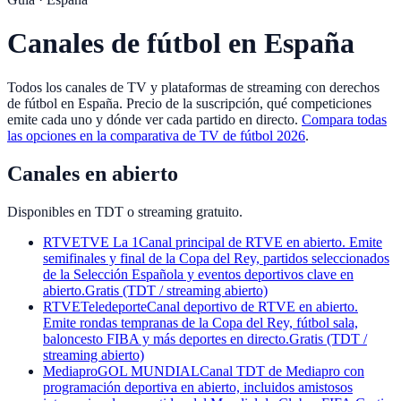
Canales de fútbol en España
Todos los canales de TV y plataformas de streaming con derechos
de fútbol en España. Precio de la suscripción, qué competiciones
emite cada uno y dónde ver cada partido en directo.
Compara todas
las opciones en la comparativa de TV de fútbol 2026
.
Canales en abierto
Disponibles en TDT o streaming gratuito.
RTVE
TVE La 1
Canal principal de RTVE en abierto. Emite
semifinales y final de la Copa del Rey, partidos seleccionados
de la Selección Española y eventos deportivos clave en
abierto.
Gratis (TDT / streaming abierto)
RTVE
Teledeporte
Canal deportivo de RTVE en abierto.
Emite rondas tempranas de la Copa del Rey, fútbol sala,
baloncesto FIBA y más deportes en directo.
Gratis (TDT /
streaming abierto)
Mediapro
GOL MUNDIAL
Canal TDT de Mediapro con
programación deportiva en abierto, incluidos amistosos