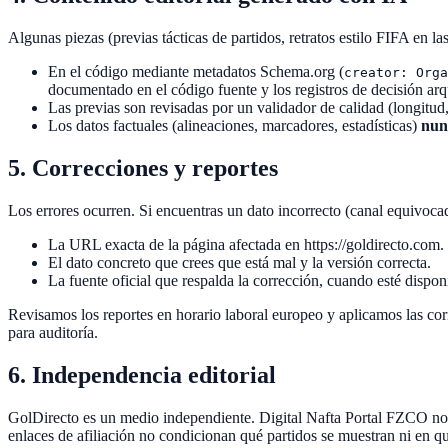
Algunas piezas (previas tácticas de partidos, retratos estilo FIFA en la
En el código mediante metadatos Schema.org (
creator: Orga
documentado en el código fuente y los registros de decisión arq
Las previas son revisadas por un validador de calidad (longitu
Los datos factuales (alineaciones, marcadores, estadísticas)
nun
5. Correcciones y reportes
Los errores ocurren. Si encuentras un dato incorrecto (canal equivocad
La URL exacta de la página afectada en
https://goldirecto.com
.
El dato concreto que crees que está mal y la versión correcta.
La fuente oficial que respalda la corrección, cuando esté dispon
Revisamos los reportes en horario laboral europeo y aplicamos las corr
para auditoría.
6. Independencia editorial
GolDirecto
es un medio independiente.
Digital Nafta Portal FZCO
no 
enlaces de afiliación no condicionan qué partidos se muestran ni en q