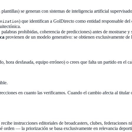
s plantillas) se generan con sistemas de inteligencia artificial supervis
) que identifican a
GolDirecto
como entidad responsable del 
nization
uitectónica.
d, palabras prohibidas, coherencia de predicciones) antes de mostrarse 
ca
provienen de un modelo generativo: se obtienen exclusivamente de la
o, hora desfasada, equipo erróneo) o crees que falta un partido en el c
ible.
ecciones en cuanto las verificamos. Cuando el cambio afecta al titular o
recibe instrucciones editoriales de broadcasters, clubes, federaciones ni
ué orden — la priorización se basa exclusivamente en relevancia deport