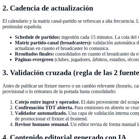
2. Cadencia de actualización
El calendario y la matriz canal-partido se refrescan a alta frecuencia.
peninsular española.
Schedule de partidos:
ingestión cada 15 minutos. La cola del 
Matriz partido-canal (broadcasters):
validación automática d
actualizan en cuanto el broadcaster lo comunica.
Resultados finales:
consolidados en cuanto el broadcaster da el
Páginas evergreen
(clubes, jugadores, árbitros, estadios, réco
3. Validación cruzada (regla de las 2 fuente
Antes de publicar un fixture nuevo o un cambio relevante (horario, c
provisional o lo retiramos de la portada hasta consolidarlo:
Cotejo entre ingest y operador.
El dato proveniente del scrap
Confirmación TDT abierta.
Para emisiones en abierto se cru
Validador automatizado.
Una capa de validación interna comp
de promocionar el fixture al frontend.
Revisor humano semanal.
Un editor revisa de forma manual la
4. Contenido editorial generado con IA