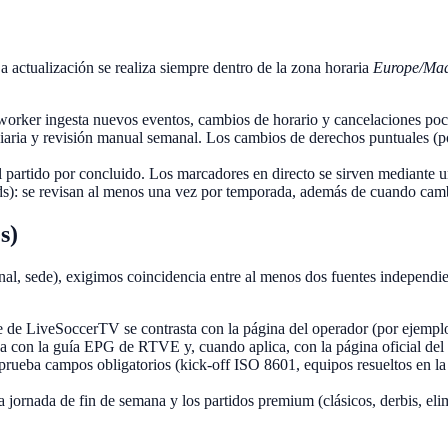
 La actualización se realiza siempre dentro de la zona horaria
Europe/Mad
worker ingesta nuevos eventos, cambios de horario y cancelaciones poc
iaria y revisión manual semanal. Los cambios de derechos puntuales (po
 partido por concluido. Los marcadores en directo se sirven mediante un
rds): se revisan al menos una vez por temporada, además de cuando cambia
s)
anal, sede), exigimos coincidencia entre al menos dos fuentes independ
e de LiveSoccerTV se contrasta con la página del operador (por ejemplo
za con la guía EPG de RTVE y, cuando aplica, con la página oficial del
rueba campos obligatorios (kick-off ISO 8601, equipos resueltos en la 
 jornada de fin de semana y los partidos premium (clásicos, derbis, eli