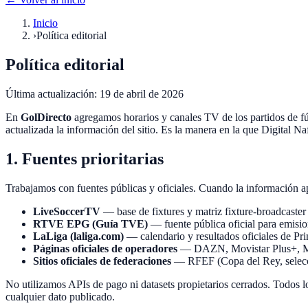
Inicio
›
Política editorial
Política editorial
Última actualización: 19 de abril de 2026
En
GolDirecto
agregamos horarios y canales TV de los partidos de fú
actualizada la información del sitio. Es la manera en la que
Digital Na
1. Fuentes prioritarias
Trabajamos con fuentes públicas y oficiales. Cuando la información apar
LiveSoccerTV
— base de fixtures y matriz fixture-broadcaster 
RTVE EPG (Guía TVE)
— fuente pública oficial para emisio
LaLiga (laliga.com)
— calendario y resultados oficiales de P
Páginas oficiales de operadores
— DAZN, Movistar Plus+, Med
Sitios oficiales de federaciones
— RFEF (Copa del Rey, selecc
No utilizamos APIs de pago ni datasets propietarios cerrados. Todos l
cualquier dato publicado.