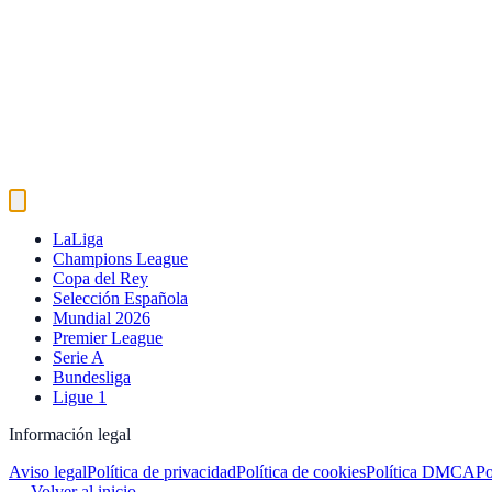
LaLiga
Champions League
Copa del Rey
Selección Española
Mundial 2026
Premier League
Serie A
Bundesliga
Ligue 1
Información legal
Aviso legal
Política de privacidad
Política de cookies
Política DMCA
Po
←
Volver al inicio