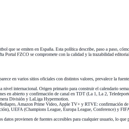
tbol que se emiten en España. Esta política describe, paso a paso, có
fta Portal FZCO
se compromete con la calidad y la trazabilidad editorial
ece en varios sitios oficiales con distintos valores, prevalece la fuent
a nivel internacional. Origen primario para construir el calendario sema
nes en abierto y confirmación de canal en TDT (La 1, La 2, Teledeport
rimera División y LaLiga Hypermotion.
iapro, Amazon Prime Video, Apple TV+ y RTVE: confirmación de dere
ión), UEFA (Champions League, Europa League, Conference) y FIFA (
os datos provienen de fuentes accesibles para cualquier usuario, lo que 