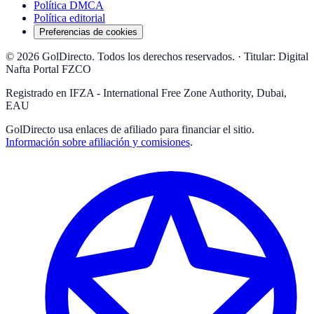
Política DMCA
Política editorial
Preferencias de cookies
© 2026 GolDirecto. Todos los derechos reservados.
·
Titular: Digital
Nafta Portal FZCO
Registrado en IFZA - International Free Zone Authority, Dubai,
EAU
GolDirecto
usa enlaces de afiliado para financiar el sitio.
Información sobre afiliación y comisiones
.