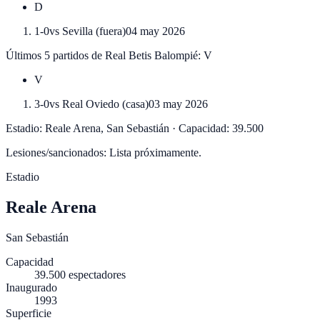
D
1-0
vs
Sevilla
(
fuera
)
04 may 2026
Últimos 5 partidos de
Real Betis Balompié
:
V
V
3-0
vs
Real Oviedo
(
casa
)
03 may 2026
Estadio:
Reale Arena
,
San Sebastián
·
Capacidad:
39.500
Lesiones/sancionados:
Lista próximamente.
Estadio
Reale Arena
San Sebastián
Capacidad
39.500
espectadores
Inaugurado
1993
Superficie