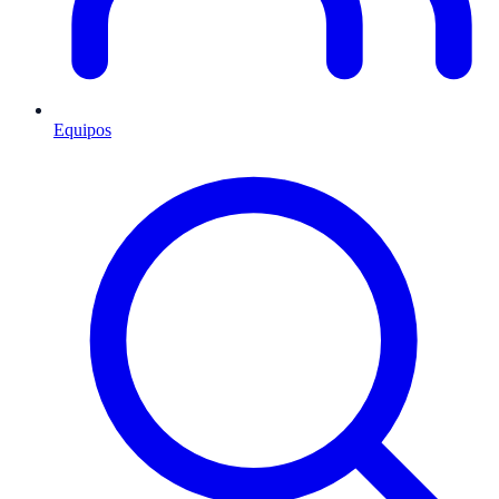
Equipos