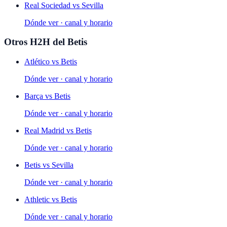
Real Sociedad
vs
Sevilla
Dónde ver · canal y horario
Otros H2H del
Betis
Atlético
vs
Betis
Dónde ver · canal y horario
Barça
vs
Betis
Dónde ver · canal y horario
Real Madrid
vs
Betis
Dónde ver · canal y horario
Betis
vs
Sevilla
Dónde ver · canal y horario
Athletic
vs
Betis
Dónde ver · canal y horario