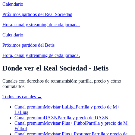
Calendario
Próximos partidos del
Real Sociedad
Hora, canal y streaming de cada jornada.
Calendario
Próximos partidos del
Betis
Hora, canal y streaming de cada jornada.
Dónde ver el Real Sociedad - Betis
Canales con derechos de retransmisión: parrilla, precio y cómo
contratarlos.
Todos los canales
→
Canal premium
Movistar LaLiga
Parrilla y precio de M+
LaLiga
Canal premium
DAZN
Parrilla y precio de DAZN
Canal premium
Movistar Plus+ Fútbol
Parrilla y precio de M+
Fútbol
Canal premium
Movistar Plus+ Resumen
Parrilla y precio de