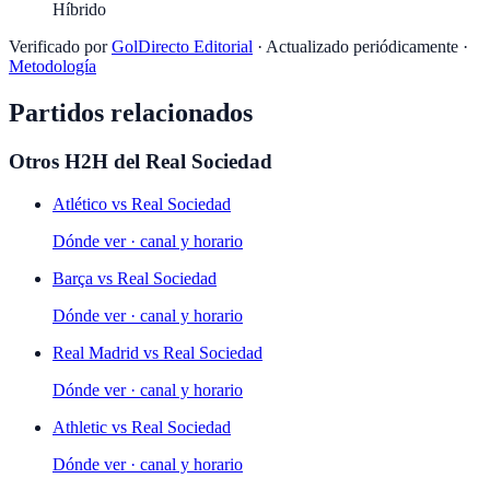
Híbrido
Verificado por
GolDirecto Editorial
·
Actualizado periódicamente
·
Metodología
Partidos relacionados
Otros H2H del
Real Sociedad
Atlético
vs
Real Sociedad
Dónde ver · canal y horario
Barça
vs
Real Sociedad
Dónde ver · canal y horario
Real Madrid
vs
Real Sociedad
Dónde ver · canal y horario
Athletic
vs
Real Sociedad
Dónde ver · canal y horario