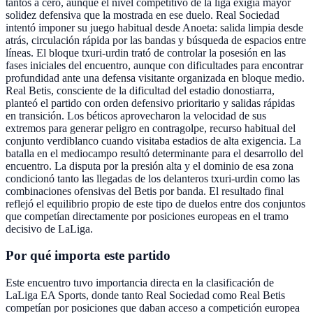
tantos a cero, aunque el nivel competitivo de la liga exigía mayor
solidez defensiva que la mostrada en ese duelo. Real Sociedad
intentó imponer su juego habitual desde Anoeta: salida limpia desde
atrás, circulación rápida por las bandas y búsqueda de espacios entre
líneas. El bloque txuri-urdin trató de controlar la posesión en las
fases iniciales del encuentro, aunque con dificultades para encontrar
profundidad ante una defensa visitante organizada en bloque medio.
Real Betis, consciente de la dificultad del estadio donostiarra,
planteó el partido con orden defensivo prioritario y salidas rápidas
en transición. Los béticos aprovecharon la velocidad de sus
extremos para generar peligro en contragolpe, recurso habitual del
conjunto verdiblanco cuando visitaba estadios de alta exigencia. La
batalla en el mediocampo resultó determinante para el desarrollo del
encuentro. La disputa por la presión alta y el dominio de esa zona
condicionó tanto las llegadas de los delanteros txuri-urdin como las
combinaciones ofensivas del Betis por banda. El resultado final
reflejó el equilibrio propio de este tipo de duelos entre dos conjuntos
que competían directamente por posiciones europeas en el tramo
decisivo de LaLiga.
Por qué importa este partido
Este encuentro tuvo importancia directa en la clasificación de
LaLiga EA Sports, donde tanto Real Sociedad como Real Betis
competían por posiciones que daban acceso a competición europea