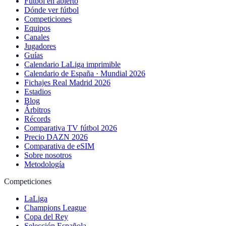
Fútbol en abierto
Dónde ver fútbol
Competiciones
Equipos
Canales
Jugadores
Guías
Calendario LaLiga imprimible
Calendario de España · Mundial 2026
Fichajes Real Madrid 2026
Estadios
Blog
Árbitros
Récords
Comparativa TV fútbol 2026
Precio DAZN 2026
Comparativa de eSIM
Sobre nosotros
Metodología
Competiciones
LaLiga
Champions League
Copa del Rey
Selección Española