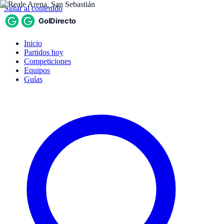
Saltar al contenido
Inicio
Partidos hoy
Competiciones
Equipos
Guías