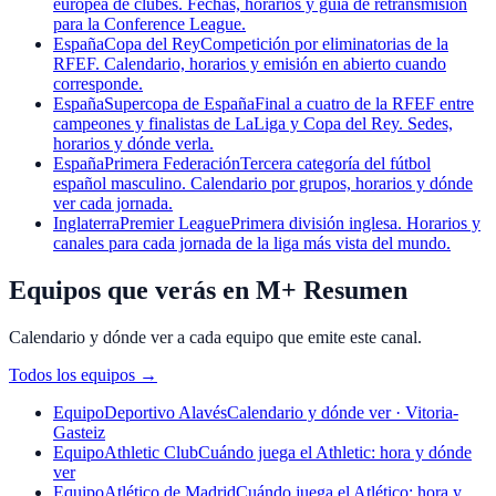
europea de clubes. Fechas, horarios y guía de retransmisión
para la Conference League.
España
Copa del Rey
Competición por eliminatorias de la
RFEF. Calendario, horarios y emisión en abierto cuando
corresponde.
España
Supercopa de España
Final a cuatro de la RFEF entre
campeones y finalistas de LaLiga y Copa del Rey. Sedes,
horarios y dónde verla.
España
Primera Federación
Tercera categoría del fútbol
español masculino. Calendario por grupos, horarios y dónde
ver cada jornada.
Inglaterra
Premier League
Primera división inglesa. Horarios y
canales para cada jornada de la liga más vista del mundo.
Equipos que verás en M+ Resumen
Calendario y dónde ver a cada equipo que emite este canal.
Todos los equipos
→
Equipo
Deportivo Alavés
Calendario y dónde ver · Vitoria-
Gasteiz
Equipo
Athletic Club
Cuándo juega el Athletic: hora y dónde
ver
Equipo
Atlético de Madrid
Cuándo juega el Atlético: hora y