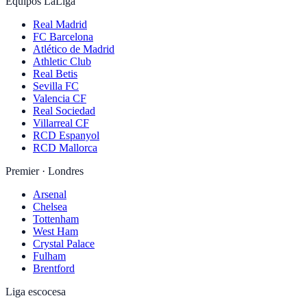
Equipos LaLiga
Real Madrid
FC Barcelona
Atlético de Madrid
Athletic Club
Real Betis
Sevilla FC
Valencia CF
Real Sociedad
Villarreal CF
RCD Espanyol
RCD Mallorca
Premier · Londres
Arsenal
Chelsea
Tottenham
West Ham
Crystal Palace
Fulham
Brentford
Liga escocesa