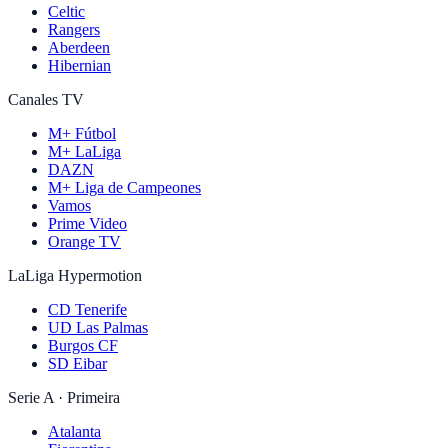
Celtic
Rangers
Aberdeen
Hibernian
Canales TV
M+ Fútbol
M+ LaLiga
DAZN
M+ Liga de Campeones
Vamos
Prime Video
Orange TV
LaLiga Hypermotion
CD Tenerife
UD Las Palmas
Burgos CF
SD Eibar
Serie A · Primeira
Atalanta