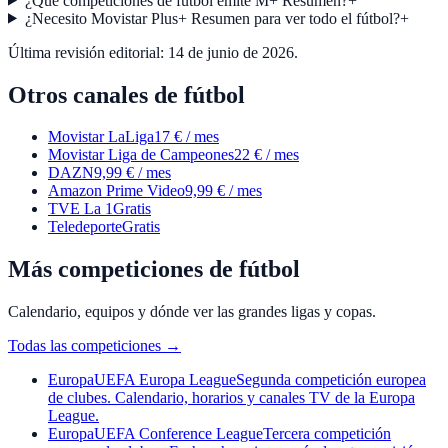
¿Qué competiciones de fútbol emite M+ Resumen?
+
¿Necesito Movistar Plus+ Resumen para ver todo el fútbol?
+
Última revisión editorial:
14 de junio de 2026
.
Otros canales de fútbol
Movistar LaLiga
17 € / mes
Movistar Liga de Campeones
22 € / mes
DAZN
9,99 € / mes
Amazon Prime Video
9,99 € / mes
TVE La 1
Gratis
Teledeporte
Gratis
Más competiciones de fútbol
Calendario, equipos y dónde ver las grandes ligas y copas.
Todas las competiciones
→
Europa
UEFA Europa League
Segunda competición europea
de clubes. Calendario, horarios y canales TV de la Europa
League.
Europa
UEFA Conference League
Tercera competición