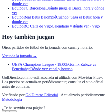
dónde ver
Equipo
FC Barcelona
Cuándo juega el Barça: hora y dónde
ver
Equipo
Real Betis Balompié
Cuándo juega el Betis: hora y
dónde ver
Equipo
RC Celta de Vigo
Calendario y dónde ver · Vigo
Hoy también juegan
Otros partidos de fútbol de la jornada con canal y horario.
Ver toda la jornada
→
UEFA Champions League · 18:00h
Górnik Zabrze vs
Fenerbahçe
Dónde ver: canal y horario
GolDirecto.com no está asociada ni afiliada con
Movistar Plus+
.
Los precios se actualizan periódicamente; consulta el sitio oficial
antes de contratar.
Verificado por
GolDirecto Editorial
·
Actualizado periódicamente
·
Metodología
¿Te ha servido esta página?