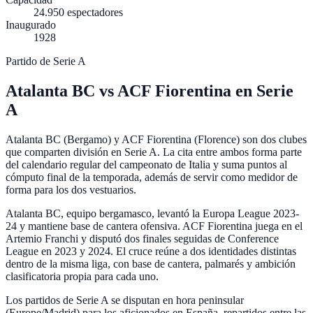
24.950
espectadores
Inaugurado
1928
Partido de Serie A
Atalanta BC vs ACF Fiorentina en Serie
A
Atalanta BC (Bergamo) y ACF Fiorentina (Florence) son dos clubes
que comparten división en Serie A. La cita entre ambos forma parte
del calendario regular del campeonato de Italia y suma puntos al
cómputo final de la temporada, además de servir como medidor de
forma para los dos vestuarios.
Atalanta BC, equipo bergamasco, levantó la Europa League 2023-
24 y mantiene base de cantera ofensiva. ACF Fiorentina juega en el
Artemio Franchi y disputó dos finales seguidas de Conference
League en 2023 y 2024. El cruce reúne a dos identidades distintas
dentro de la misma liga, con base de cantera, palmarés y ambición
clasificatoria propia para cada uno.
Los partidos de Serie A se disputan en hora peninsular
(Europe/Madrid) para los aficionados en España, repartidos entre las