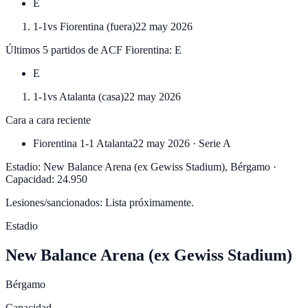
E
1-1
vs
Fiorentina
(
fuera
)
22 may 2026
Últimos 5 partidos de
ACF Fiorentina
:
E
E
1-1
vs
Atalanta
(
casa
)
22 may 2026
Cara a cara reciente
Fiorentina
1-1
Atalanta
22 may 2026
·
Serie A
Estadio:
New Balance Arena (ex Gewiss Stadium)
,
Bérgamo
·
Capacidad:
24.950
Lesiones/sancionados:
Lista próximamente.
Estadio
New Balance Arena (ex Gewiss Stadium)
Bérgamo
Capacidad