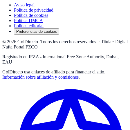
Aviso legal
Política de privacidad
Política de cookies
Política DMCA
Política editorial
Preferencias de cookies
© 2026 GolDirecto. Todos los derechos reservados.
·
Titular: Digital
Nafta Portal FZCO
Registrado en IFZA - International Free Zone Authority, Dubai,
EAU
GolDirecto
usa enlaces de afiliado para financiar el sitio.
Información sobre afiliación y comisiones
.