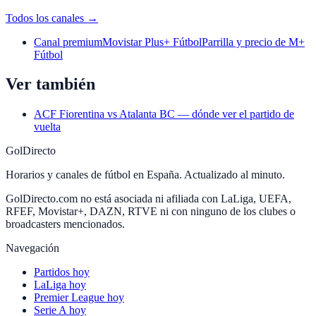
Todos los canales
→
Canal premium
Movistar Plus+ Fútbol
Parrilla y precio de M+
Fútbol
Ver también
ACF Fiorentina
vs
Atalanta BC
— dónde ver el partido de
vuelta
GolDirecto
Horarios y canales de fútbol en España. Actualizado al minuto.
GolDirecto.com no está asociada ni afiliada con LaLiga, UEFA,
RFEF, Movistar+, DAZN, RTVE ni con ninguno de los clubes o
broadcasters mencionados.
Navegación
Partidos hoy
LaLiga hoy
Premier League hoy
Serie A hoy