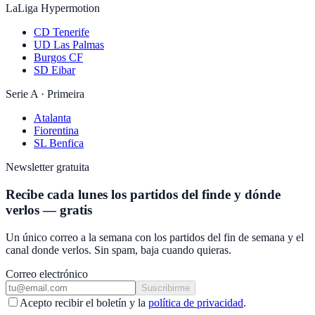
LaLiga Hypermotion
CD Tenerife
UD Las Palmas
Burgos CF
SD Eibar
Serie A · Primeira
Atalanta
Fiorentina
SL Benfica
Newsletter gratuita
Recibe cada lunes los partidos del finde y dónde
verlos — gratis
Un único correo a la semana con los partidos del fin de semana y el
canal donde verlos. Sin spam, baja cuando quieras.
Correo electrónico
Suscribirme
Acepto recibir el boletín y la
política de privacidad
.