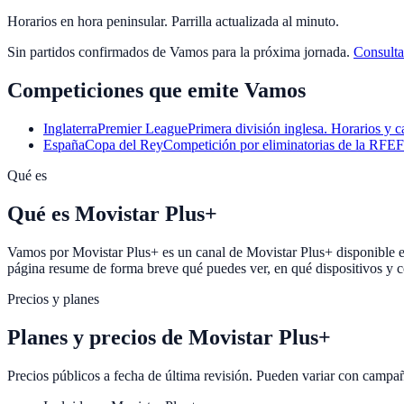
Horarios en hora peninsular. Parrilla actualizada al minuto.
Sin partidos confirmados de
Vamos
para la próxima jornada.
Consulta
Competiciones que emite
Vamos
Inglaterra
Premier League
Primera división inglesa. Horarios y c
España
Copa del Rey
Competición por eliminatorias de la RFEF.
Qué es
Qué es Movistar Plus+
Vamos por Movistar Plus+ es un canal de Movistar Plus+ disponible en
página resume de forma breve qué puedes ver, en qué dispositivos y c
Precios y planes
Planes y precios de
Movistar Plus+
Precios públicos a fecha de última revisión. Pueden variar con campa