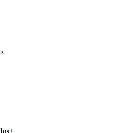
do.
lus+