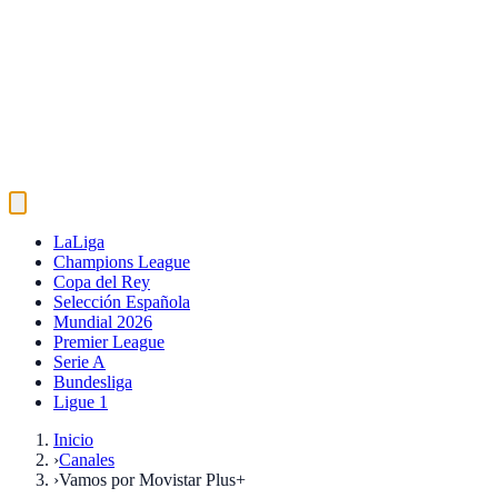
LaLiga
Champions League
Copa del Rey
Selección Española
Mundial 2026
Premier League
Serie A
Bundesliga
Ligue 1
Inicio
›
Canales
›
Vamos por Movistar Plus+