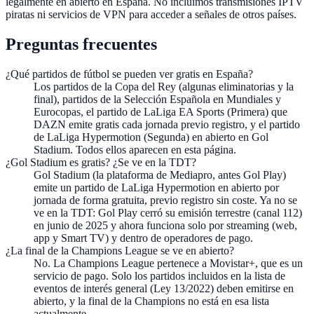
legalmente en abierto en España. No incluimos transmisiones IPTV
piratas ni servicios de VPN para acceder a señales de otros países.
Preguntas frecuentes
¿Qué partidos de fútbol se pueden ver gratis en España?
Los partidos de la Copa del Rey (algunas eliminatorias y la
final), partidos de la Selección Española en Mundiales y
Eurocopas, el partido de LaLiga EA Sports (Primera) que
DAZN emite gratis cada jornada previo registro, y el partido
de LaLiga Hypermotion (Segunda) en abierto en Gol
Stadium. Todos ellos aparecen en esta página.
¿Gol Stadium es gratis? ¿Se ve en la TDT?
Gol Stadium (la plataforma de Mediapro, antes Gol Play)
emite un partido de LaLiga Hypermotion en abierto por
jornada de forma gratuita, previo registro sin coste. Ya no se
ve en la TDT: Gol Play cerró su emisión terrestre (canal 112)
en junio de 2025 y ahora funciona solo por streaming (web,
app y Smart TV) y dentro de operadores de pago.
¿La final de la Champions League se ve en abierto?
No. La Champions League pertenece a Movistar+, que es un
servicio de pago. Solo los partidos incluidos en la lista de
eventos de interés general (Ley 13/2022) deben emitirse en
abierto, y la final de la Champions no está en esa lista
actualmente.