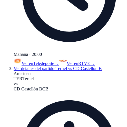
Mañana · 20:00
Ver en
Teledeporte
→
Ver en
RTVE
→
Ver detalles del partido
Teruel vs CD Castellón B
Amistoso
TER
Teruel
vs
CD Castellón B
CB