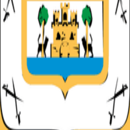
 de la jornada en curso, próximos partidos y dónde verlos en directo.
 de la jornada en curso, próximos partidos y dónde verlos en directo.
e clubes. Horarios, canales TV y guía de retransmisión para cada jor
lubes. Calendario, horarios y canales TV de la Europa League.
de clubes. Fechas, horarios y guía de retransmisión para la Conference
 Calendario, horarios y emisión en abierto cuando corresponde.
g
arlos.
útbol
M+ Resumen