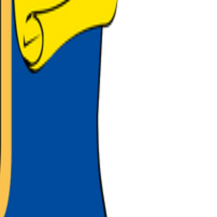
nada.
 League.