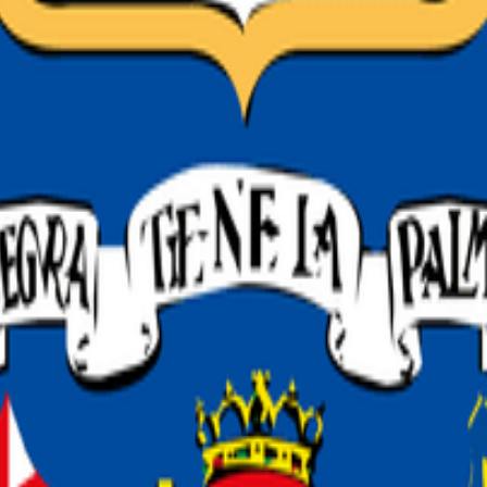
eiz
r
de ver
e ver
de ver
er