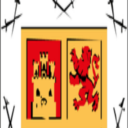
hampions League, Europa League o Conference League— suelen seguirs
dos del Las Palmas, con la fecha, la hora peninsular (Europe/Madrid) y
DAZN · Movistar Plus+. Parrillas actualizadas al minuto.
tá en Movistar+ (y RTVE para la final).