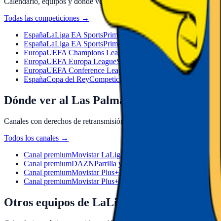
Calendario, equipos y dónde ver las grandes ligas y copas.
Todas las competiciones
→
España
LaLiga EA Sports
Primera División española. Calendario
España
LaLiga EA Sports
Primera División española. Calendario
Europa
UEFA Champions League
Máxima competición europea d
Europa
UEFA Europa League
Segunda competición europea de c
Europa
UEFA Conference League
Tercera competición europea 
España
Copa del Rey
Competición por eliminatorias de la RFEF.
Dónde ver al Las Palmas en TV y streamin
Canales con derechos de retransmisión: parrilla, precio y cómo contrat
Todos los canales
→
Canal premium
Movistar LaLiga
Parrilla y precio de M+ LaLiga
Canal premium
DAZN
Parrilla y precio de DAZN
Canal premium
Movistar Plus+ Fútbol
Parrilla y precio de M+ F
Canal premium
Movistar Plus+ Resumen
Parrilla y precio de 
Otros equipos de LaLiga EA Sports