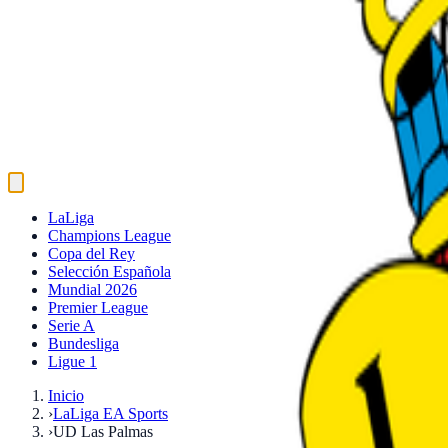
LaLiga
Champions League
Copa del Rey
Selección Española
Mundial 2026
Premier League
Serie A
Bundesliga
Ligue 1
Inicio
›
LaLiga EA Sports
›
UD Las Palmas