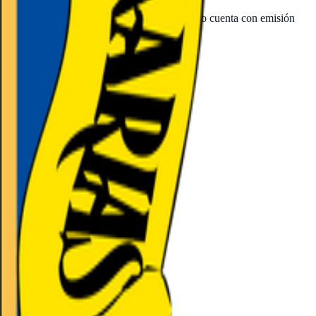
e en Movistar Plus+; la LaLiga EA Sports no cuenta con emisión
 el canal asignado en cuanto se programan.