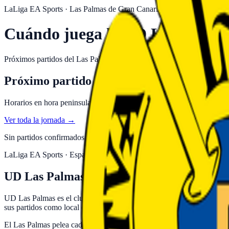
LaLiga EA Sports
·
Las Palmas de Gran Canaria
Cuándo juega la UD Las Palma
Próximos partidos del Las Palmas en la temporada 2026-27: horarios, 
Próximo partido del UD Las Palmas
Horarios en hora peninsular. Canales actualizados al minuto.
Ver toda la jornada →
Sin partidos confirmados del
Las Palmas
para la próxima jornada.
Con
LaLiga EA Sports · España
UD Las Palmas: estadio, palmarés y dónde
UD Las Palmas es el club de Las Palmas de Gran Canaria, en España, 
sus partidos como local en su estadio de Las Palmas de Gran Canaria.
El Las Palmas pelea cada temporada por clasificarse para las competi