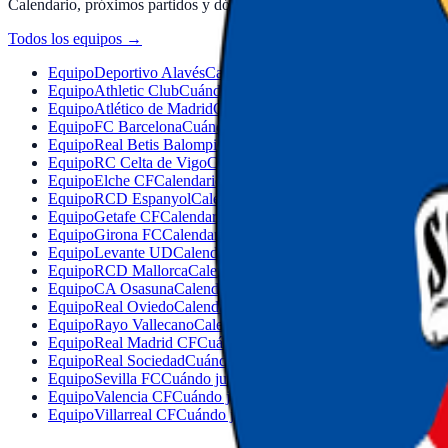
Calendario, próximos partidos y dónde verlos en directo.
Todos los equipos
→
Equipo
Deportivo Alavés
Calendario y dónde ver · Vitoria-Gast
Equipo
Athletic Club
Cuándo juega el Athletic: hora y dónde ve
Equipo
Atlético de Madrid
Cuándo juega el Atlético: hora y dón
Equipo
FC Barcelona
Cuándo juega el Barça: hora y dónde ver
Equipo
Real Betis Balompié
Cuándo juega el Betis: hora y dónd
Equipo
RC Celta de Vigo
Calendario y dónde ver · Vigo
Equipo
Elche CF
Calendario y dónde ver · Elche
Equipo
RCD Espanyol
Calendario y dónde ver · Barcelona
Equipo
Getafe CF
Calendario y dónde ver · Getafe
Equipo
Girona FC
Calendario y dónde ver · Girona
Equipo
Levante UD
Calendario y dónde ver · Valencia
Equipo
RCD Mallorca
Calendario y dónde ver · Palma
Equipo
CA Osasuna
Calendario y dónde ver · Pamplona
Equipo
Real Oviedo
Calendario y dónde ver · Oviedo
Equipo
Rayo Vallecano
Calendario y dónde ver · Madrid
Equipo
Real Madrid CF
Cuándo juega Real Madrid: hora y dón
Equipo
Real Sociedad
Cuándo juega la Real: hora y dónde ver
Equipo
Sevilla FC
Cuándo juega el Sevilla: hora y dónde ver
Equipo
Valencia CF
Cuándo juega el Valencia: hora y dónde ver
Equipo
Villarreal CF
Cuándo juega el Villarreal: hora y dónde v