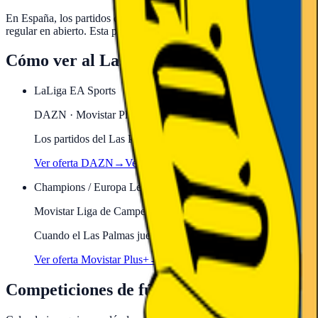
En España, los partidos del Las Palmas en competición europea —C
regular en abierto. Esta página recoge los próximos partidos confirma
Cómo ver al
Las Palmas
en directo
LaLiga EA Sports
DAZN · Movistar Plus+
Los partidos del Las Palmas en LaLiga EA Sports se emiten en 
Ver oferta
DAZN
→
Ver oferta
Movistar Plus+
→
Champions / Europa League
Movistar Liga de Campeones · Movistar+
Cuando el
Las Palmas
juega competición europea, el partido es
Ver oferta Movistar Plus+
→
Competiciones de fútbol