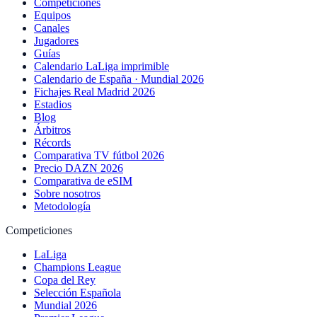
Competiciones
Equipos
Canales
Jugadores
Guías
Calendario LaLiga imprimible
Calendario de España · Mundial 2026
Fichajes Real Madrid 2026
Estadios
Blog
Árbitros
Récords
Comparativa TV fútbol 2026
Precio DAZN 2026
Comparativa de eSIM
Sobre nosotros
Metodología
Competiciones
LaLiga
Champions League
Copa del Rey
Selección Española
Mundial 2026