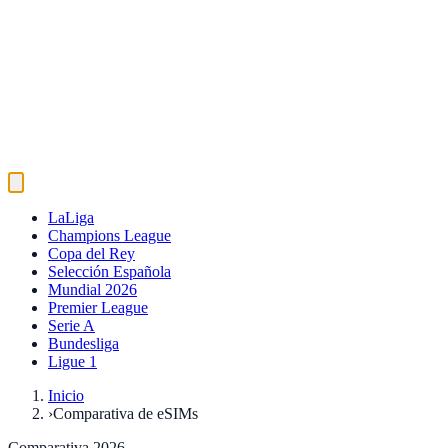
LaLiga
Champions League
Copa del Rey
Selección Española
Mundial 2026
Premier League
Serie A
Bundesliga
Ligue 1
Inicio
›
Comparativa de eSIMs
Comparativa 2026