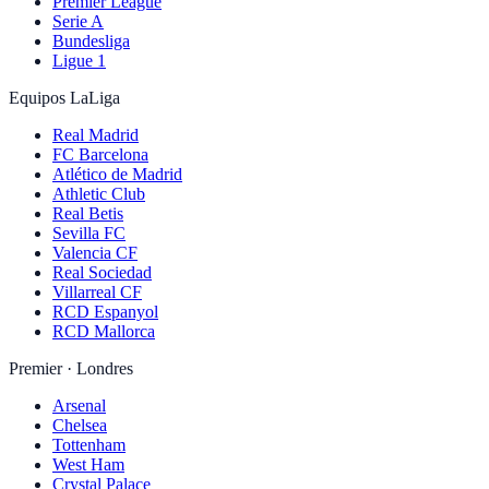
Premier League
Serie A
Bundesliga
Ligue 1
Equipos LaLiga
Real Madrid
FC Barcelona
Atlético de Madrid
Athletic Club
Real Betis
Sevilla FC
Valencia CF
Real Sociedad
Villarreal CF
RCD Espanyol
RCD Mallorca
Premier · Londres
Arsenal
Chelsea
Tottenham
West Ham
Crystal Palace