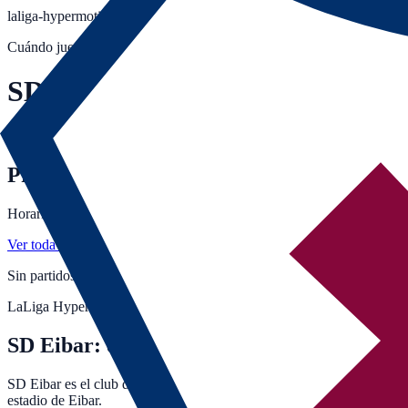
laliga-hypermotion
·
Eibar
Cuándo juega
Eibar
SD Eibar
Próximos partidos del Eibar en la temporada 2026-27: horarios, canale
Próximos partidos
Horarios en hora peninsular. Canales actualizados al minuto.
Ver toda la jornada →
Sin partidos confirmados del
Eibar
para la próxima jornada.
Consulta 
LaLiga Hypermotion · España
SD Eibar: estadio, palmarés y dónde verlo
SD Eibar es el club de Eibar, en España, que compite en la LaLiga Hy
estadio de Eibar.