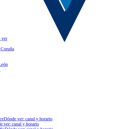
 ver
A Coruña
 León
n
çe
Dónde ver: canal y horario
 ver: canal y horario