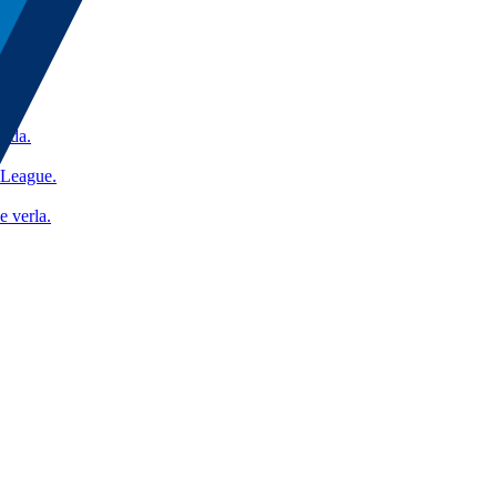
nada.
 League.
e verla.