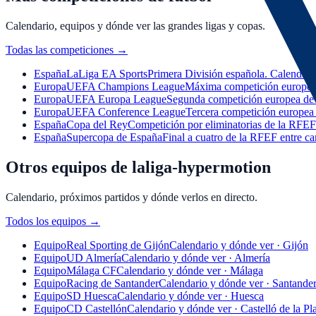
Calendario, equipos y dónde ver las grandes ligas y copas.
Todas las competiciones
→
España
LaLiga EA Sports
Primera División española. Calendario
Europa
UEFA Champions League
Máxima competición europea d
Europa
UEFA Europa League
Segunda competición europea de c
Europa
UEFA Conference League
Tercera competición europea 
España
Copa del Rey
Competición por eliminatorias de la RFEF.
España
Supercopa de España
Final a cuatro de la RFEF entre c
Otros equipos de laliga-hypermotion
Calendario, próximos partidos y dónde verlos en directo.
Todos los equipos
→
Equipo
Real Sporting de Gijón
Calendario y dónde ver · Gijón
Equipo
UD Almería
Calendario y dónde ver · Almería
Equipo
Málaga CF
Calendario y dónde ver · Málaga
Equipo
Racing de Santander
Calendario y dónde ver · Santande
Equipo
SD Huesca
Calendario y dónde ver · Huesca
Equipo
CD Castellón
Calendario y dónde ver · Castelló de la Pl