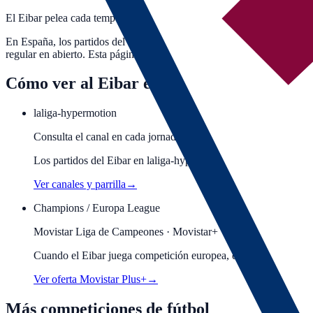
El Eibar pelea cada temporada por clasificarse para las competicione
En España, los partidos del Eibar en competición europea —Champi
regular en abierto. Esta página recoge los próximos partidos confirma
Cómo ver al
Eibar
en directo
laliga-hypermotion
Consulta el canal en cada jornada
Los partidos del Eibar en laliga-hypermotion se emiten en distin
Ver canales y parrilla
→
Champions / Europa League
Movistar Liga de Campeones · Movistar+
Cuando el
Eibar
juega competición europea, el partido está en 
Ver oferta Movistar Plus+
→
Más competiciones de fútbol