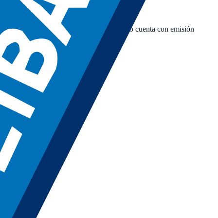
Movistar Plus+; la LaLiga Hypermotion no cuenta con emisión
nal asignado en cuanto se programan.