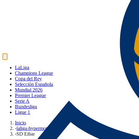
LaLiga
Champions League
Copa del Rey
Selección Española
Mundial 2026
Premier League
Serie A
Bundesliga
Ligue 1
Inicio
›
laliga-hypermotion
›
SD Eibar