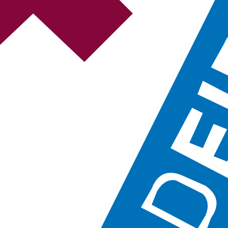
s europeas a través de su posición en la LaLiga Hypermotion.
ons League, Europa League o Conference League— suelen seguirse en 
dos del Eibar, con la fecha, la hora peninsular (Europe/Madrid) y el ca
tos canales según la jornada. Actualizamos las parrillas al minuto.
Movistar+ (y RTVE para la final).