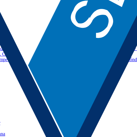
 de la jornada en curso, próximos partidos y dónde verlos en directo.
e clubes. Horarios, canales TV y guía de retransmisión para cada jor
lubes. Calendario, horarios y canales TV de la Europa League.
de clubes. Fechas, horarios y guía de retransmisión para la Conference
 Calendario, horarios y emisión en abierto cuando corresponde.
ampeones y finalistas de LaLiga y Copa del Rey. Sedes, horarios y dónd
r
ana