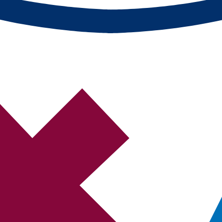
s y dónde verlos en directo. Actualizado al minuto.
el calendario completo.
 en España
permotion. El Eibar es uno de los clubes de la LaLiga Hypermotion, la