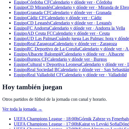
Equipo
Córdoba CF
Calendario y dónde ver · Córdoba
Equipo
CD Mirandés
Calendario y dónde ver · Miranda de Ebro
Equipo
Granada CF
Calendario y dónde ver · Granada
Equipo
Cádiz CF
Calendario y dónde ver · Cádiz
Equipo
CD Leganés
Calendario y dónde ver · Leganés
Equipo
FC Andorra
Calendario y dónde ver · Andorra la Vella
Equipo
AD Ceuta FC
Calendario y dónde ver · Ceuta
Equipo
UD Las Palmas
Cuándo juega Las Palmas: hora y dónde
Equipo
Real Zaragoza
Calendario y dónde ver · Zaragoza
Equipo
RC Deportivo de La Coruña
Calendario y dónde ver · 
Equipo
Albacete Balompié
Calendario y dónde ver · Albacete
Equipo
Burgos CF
Calendario y dónde ver · Burgos
Equipo
Cultural y Deportiva Leonesa
Calendario y dónde ver ·
Equipo
Real Sociedad B
Calendario y dónde ver · San Sebastiá
Equipo
Real Valladolid CF
Calendario y dónde ver · Valladolid
Hoy también juegan
Otros partidos de fútbol de la jornada con canal y horario.
Ver toda la jornada
→
UEFA Champions League · 18:00h
Górnik Zabrze vs Fenerbah
UEFA Champions League · 17:00h
Kairat vs Levski Sofia
Dónde