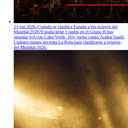
21 jun 2026
¿Cuándo se clasifica España a los octavos del
Mundial 2026?
España tiene 1 punto en el Grupo H tras
empatar 0-0 con Cabo Verde. Hoy juega contra Arabia Saudí.
Cuántos puntos necesita La Roja para clasificarse a octavos
del Mundial 2026.