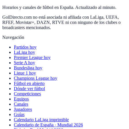
Horarios y canales de fútbol en España. Actualizado al minuto.
GolDirecto.com no está asociada ni afiliada con LaLiga, UEFA,
RFEF, Movistar+, DAZN, RTVE ni con ninguno de los clubes o
broadcasters mencionados.
Navegación
Partidos hoy
LaLiga hoy
Premier League hoy
Serie A hoy
Bundesliga hoy
Ligue 1 hoy
Champions League hoy
Fútbol en abierto
Dónde ver fútbol
Competiciones
Equipos
Canales
Jugadores
Guías
Calendario LaLiga imprimible
Calendario de España · Mundial 2026