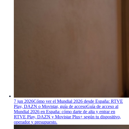
7 jun 2026
Cómo ver el Mundial 2026 desde España: RTVE
Play, DAZN o Movistar, guía de acceso
Guía de acceso al
Mundial 2026 en España: cómo darte de alta y entrar en
RTVE Play, DAZN y Movistar Plus+ según tu dispositivo,
operador y presupuesto.