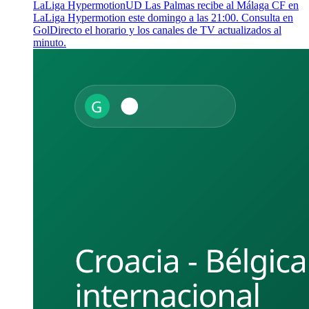
LaLiga Hypermotion
UD Las Palmas recibe al Málaga CF en
LaLiga Hypermotion este domingo a las 21:00. Consulta en
GolDirecto el horario y los canales de TV actualizados al
minuto.