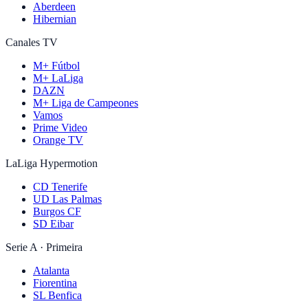
Aberdeen
Hibernian
Canales TV
M+ Fútbol
M+ LaLiga
DAZN
M+ Liga de Campeones
Vamos
Prime Video
Orange TV
LaLiga Hypermotion
CD Tenerife
UD Las Palmas
Burgos CF
SD Eibar
Serie A · Primeira
Atalanta
Fiorentina
SL Benfica