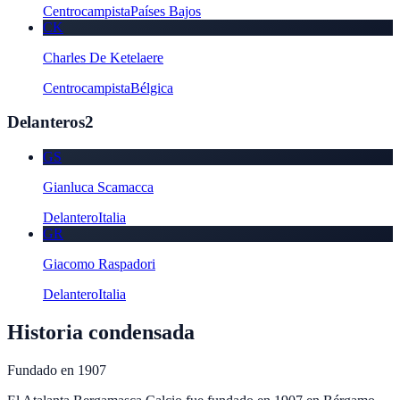
Centrocampista
Países Bajos
CK
Charles De Ketelaere
Centrocampista
Bélgica
Delanteros
2
GS
Gianluca Scamacca
Delantero
Italia
GR
Giacomo Raspadori
Delantero
Italia
Historia condensada
Fundado en
1907