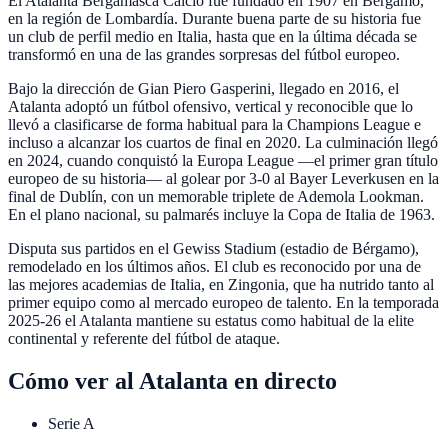
El Atalanta Bergamasca Calcio fue fundado en 1907 en Bérgamo,
en la región de Lombardía. Durante buena parte de su historia fue
un club de perfil medio en Italia, hasta que en la última década se
transformó en una de las grandes sorpresas del fútbol europeo.
Bajo la dirección de Gian Piero Gasperini, llegado en 2016, el
Atalanta adoptó un fútbol ofensivo, vertical y reconocible que lo
llevó a clasificarse de forma habitual para la Champions League e
incluso a alcanzar los cuartos de final en 2020. La culminación llegó
en 2024, cuando conquistó la Europa League —el primer gran título
europeo de su historia— al golear por 3-0 al Bayer Leverkusen en la
final de Dublín, con un memorable triplete de Ademola Lookman.
En el plano nacional, su palmarés incluye la Copa de Italia de 1963.
Disputa sus partidos en el Gewiss Stadium (estadio de Bérgamo),
remodelado en los últimos años. El club es reconocido por una de
las mejores academias de Italia, en Zingonia, que ha nutrido tanto al
primer equipo como al mercado europeo de talento. En la temporada
2025-26 el Atalanta mantiene su estatus como habitual de la elite
continental y referente del fútbol de ataque.
Cómo ver al
Atalanta
en directo
Serie A