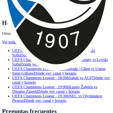
Equipo
AS Roma
Calendario y dónde ver · Rome
Equipo
Torino FC
Calendario y dónde ver · Turin
Equipo
Udinese Calcio
Calendario y dónde ver · Udine
Hoy también juegan
Otros partidos de fútbol de la jornada con canal y horario.
Ver toda la jornada
→
UEFA Champions League · 17:00h
Kairat vs Levski
Sofia
Dónde ver: canal y horario
UEFA Champions League · 17:00h
Kairat Almaty vs Levski
Sofia
Dónde ver: canal y horario
UEFA Champions League · 18:00h
Bodø / Glimt vs Union
Saint-Gilloise
Dónde ver: canal y horario
UEFA Champions League · 18:00h
Sabah vs AGF
Dónde ver:
canal y horario
UEFA Champions League · 19:00h
Kauno Žalgiris vs
Dinamo Zagreb
Dónde ver: canal y horario
UEFA Champions League · 19:30h
NEC vs Olympiakos
Piraeus
Dónde ver: canal y horario
Preguntas frecuentes