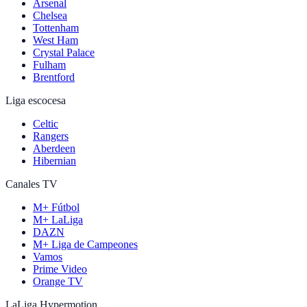
Arsenal
Chelsea
Tottenham
West Ham
Crystal Palace
Fulham
Brentford
Liga escocesa
Celtic
Rangers
Aberdeen
Hibernian
Canales TV
M+ Fútbol
M+ LaLiga
DAZN
M+ Liga de Campeones
Vamos
Prime Video
Orange TV
LaLiga Hypermotion