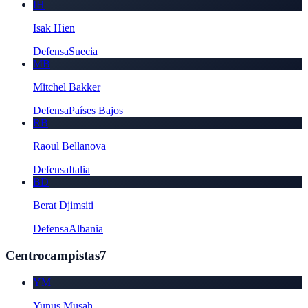
IH
Isak Hien
Defensa
Suecia
MB
Mitchel Bakker
Defensa
Países Bajos
RB
Raoul Bellanova
Defensa
Italia
BD
Berat Djimsiti
Defensa
Albania
Centrocampistas
7
YM
Yunus Musah