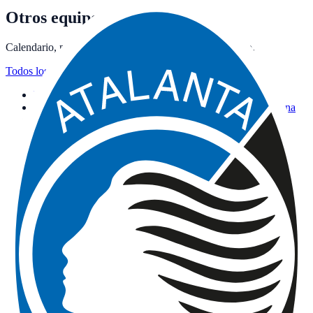
Otros equipos de Serie A
Calendario, próximos partidos y dónde verlos en directo.
Todos los equipos
→
Equipo
Atalanta BC
Calendario y dónde ver · Bergamo
Equipo
Bologna FC 1909
Calendario y dónde ver · Bologna
Equipo
Cagliari Calcio
Calendario y dónde ver · Cagliari
Equipo
Como 1907
Calendario y dónde ver · Como
Equipo
US Cremonese
Calendario y dónde ver · Cremona
Equipo
ACF Fiorentina
Calendario y dónde ver · Florence
Equipo
Genoa CFC
Calendario y dónde ver · Genoa
Equipo
Hellas Verona
Calendario y dónde ver · Verona
Equipo
FC Internazionale Milano
Calendario y dónde ver ·
Milan
Equipo
Juventus FC
Calendario y dónde ver · Turin
Equipo
SS Lazio
Calendario y dónde ver · Rome
Equipo
US Lecce
Calendario y dónde ver · Lecce
Equipo
AC Milan
Cuándo juega el Milan: hora y dónde ver
Equipo
Pisa SC
Calendario y dónde ver · Pisa
Equipo
US Sassuolo
Calendario y dónde ver · Sassuolo
Equipo
SSC Napoli
Calendario y dónde ver · Naples
Equipo
Parma Calcio 1913
Calendario y dónde ver · Parma