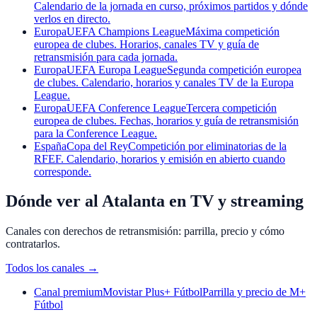
Calendario de la jornada en curso, próximos partidos y dónde
verlos en directo.
Europa
UEFA Champions League
Máxima competición
europea de clubes. Horarios, canales TV y guía de
retransmisión para cada jornada.
Europa
UEFA Europa League
Segunda competición europea
de clubes. Calendario, horarios y canales TV de la Europa
League.
Europa
UEFA Conference League
Tercera competición
europea de clubes. Fechas, horarios y guía de retransmisión
para la Conference League.
España
Copa del Rey
Competición por eliminatorias de la
RFEF. Calendario, horarios y emisión en abierto cuando
corresponde.
Dónde ver al Atalanta en TV y streaming
Canales con derechos de retransmisión: parrilla, precio y cómo
contratarlos.
Todos los canales
→
Canal premium
Movistar Plus+ Fútbol
Parrilla y precio de M+
Fútbol