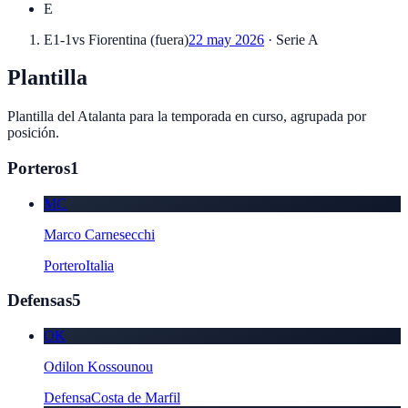
E
E
1-1
vs
Fiorentina
(
fuera
)
22 may 2026
·
Serie A
Plantilla
Plantilla del
Atalanta
para la temporada en curso, agrupada por
posición.
Porteros
1
MC
Marco Carnesecchi
Portero
Italia
Defensas
5
OK
Odilon Kossounou
Defensa
Costa de Marfil