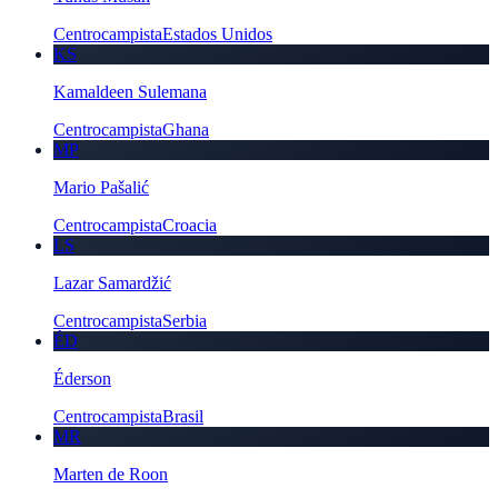
Centrocampista
Estados Unidos
KS
Kamaldeen Sulemana
Centrocampista
Ghana
MP
Mario Pašalić
Centrocampista
Croacia
LS
Lazar Samardžić
Centrocampista
Serbia
ÉD
Éderson
Centrocampista
Brasil
MR
Marten de Roon