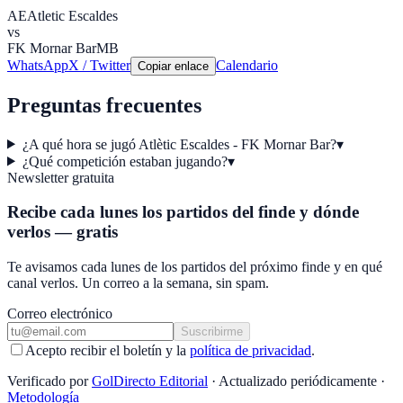
AE
Atletic Escaldes
vs
FK Mornar Bar
MB
WhatsApp
X / Twitter
Calendario
Copiar enlace
Preguntas frecuentes
¿A qué hora se jugó Atlètic Escaldes - FK Mornar Bar?
▾
¿Qué competición estaban jugando?
▾
Newsletter gratuita
Recibe cada lunes los partidos del finde y dónde
verlos — gratis
Te avisamos cada lunes de los partidos del próximo finde y en qué
canal verlos. Un correo a la semana, sin spam.
Correo electrónico
Suscribirme
Acepto recibir el boletín y la
política de privacidad
.
Verificado por
GolDirecto Editorial
·
Actualizado periódicamente
·
Metodología