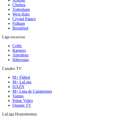
Arsenal
Chelsea
Tottenham
West Ham
Crystal Palace
Fulham
Brentford
Liga escocesa
Celtic
Rangers
Aberdeen
Hibernian
Canales TV
M+ Fútbol
M+ LaLiga
DAZN
M+ Liga de Campeones
Vamos
Prime Video
Orange TV
LaLiga Hypermotion