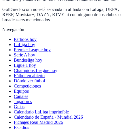
GolDirecto.com no está asociada ni afiliada con LaLiga, UEFA,
RFEF, Movistar+, DAZN, RTVE ni con ninguno de los clubes o
broadcasters mencionados.
Navegación
Partidos hoy
LaLiga hoy
Premier League hoy
Serie A hoy
Bundesliga hoy
Ligue 1 hoy
Champions League hoy
Fútbol en abierto
Dónde ver fútbol
Competiciones
Equipos
Canales
Jugadores
Guías
Calendario LaLiga imprimible
Calendario de España · Mundial 2026
Fichajes Real Madrid 2026
Estadios