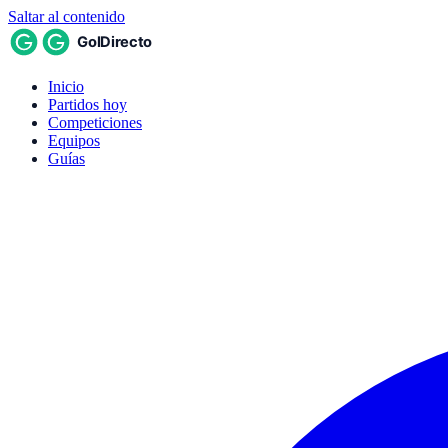
Saltar al contenido
Inicio
Partidos hoy
Competiciones
Equipos
Guías