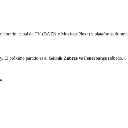
 horario, canal de TV (DAZN y Movistar Plus+) y plataforma de strea
y.
El próximo partido es el
Górnik Zabrze
vs
Fenerbahçe
(sábado, 8 
e