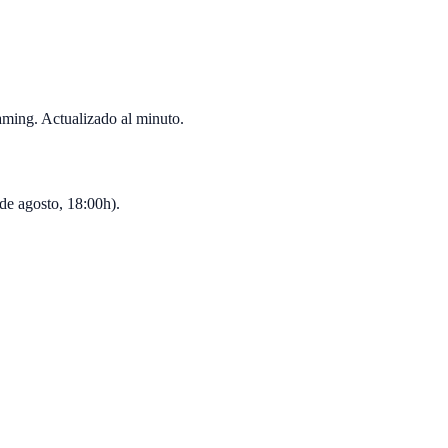
ming. Actualizado al minuto.
de agosto, 18:00h)
.