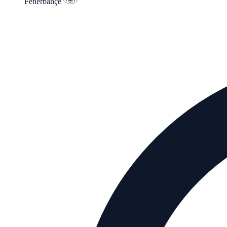
Fenerbahçe