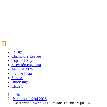
LaLiga
Champions League
Copa del Rey
Selección Española
Mundial 2026
Premier League
Serie A
Bundesliga
Ligue 1
Inicio
›
Partidos del 9 jul 2026
›
Caernarfon Town vs FC Levadia Tallinn · 9 jul 2026