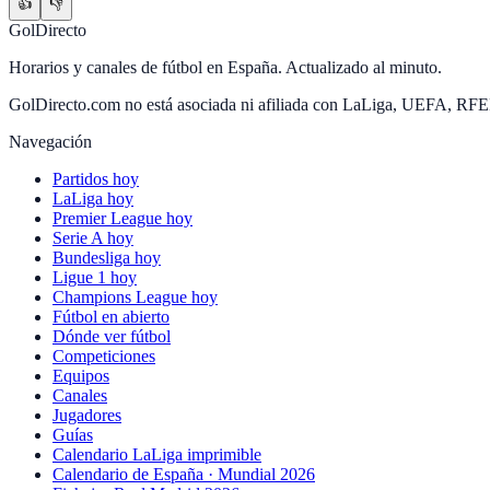
👍
👎
GolDirecto
Horarios y canales de fútbol en España. Actualizado al minuto.
GolDirecto.com no está asociada ni afiliada con LaLiga, UEFA, RF
Navegación
Partidos hoy
LaLiga hoy
Premier League hoy
Serie A hoy
Bundesliga hoy
Ligue 1 hoy
Champions League hoy
Fútbol en abierto
Dónde ver fútbol
Competiciones
Equipos
Canales
Jugadores
Guías
Calendario LaLiga imprimible
Calendario de España · Mundial 2026