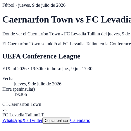
Fútbol ·
jueves, 9 de julio de 2026
Caernarfon Town
vs
FC Levadia
Dónde ver el Caernarfon Town - FC Levadia Tallinn del jueves, 9 de j
El Caernarfon Town se midió al FC Levadia Tallinn en la Conference L
UEFA Conference League
FT
9 jul 2026 · 19:30h
· tu hora:
jue., 9 jul. 17:30
Fecha
jueves, 9 de julio de 2026
Hora (peninsular)
19:30h
CT
Caernarfon Town
vs
FC Levadia Tallinn
LT
WhatsApp
X / Twitter
Calendario
Copiar enlace