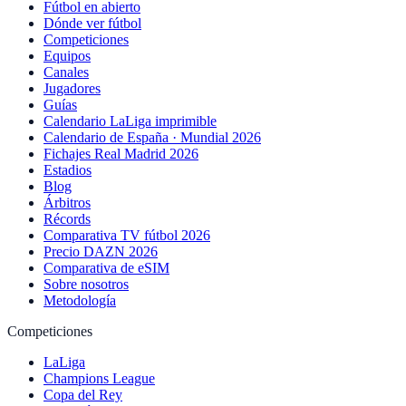
Fútbol en abierto
Dónde ver fútbol
Competiciones
Equipos
Canales
Jugadores
Guías
Calendario LaLiga imprimible
Calendario de España · Mundial 2026
Fichajes Real Madrid 2026
Estadios
Blog
Árbitros
Récords
Comparativa TV fútbol 2026
Precio DAZN 2026
Comparativa de eSIM
Sobre nosotros
Metodología
Competiciones
LaLiga
Champions League
Copa del Rey