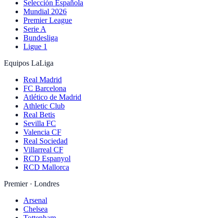
Selección Española
Mundial 2026
Premier League
Serie A
Bundesliga
Ligue 1
Equipos LaLiga
Real Madrid
FC Barcelona
Atlético de Madrid
Athletic Club
Real Betis
Sevilla FC
Valencia CF
Real Sociedad
Villarreal CF
RCD Espanyol
RCD Mallorca
Premier · Londres
Arsenal
Chelsea
Tottenham