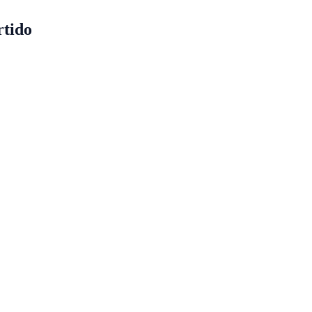
rtido