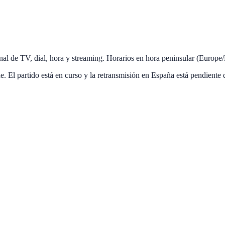
anal de TV, dial, hora y streaming. Horarios en hora peninsular (Europe
El partido está en curso y la retransmisión en España está pendiente 