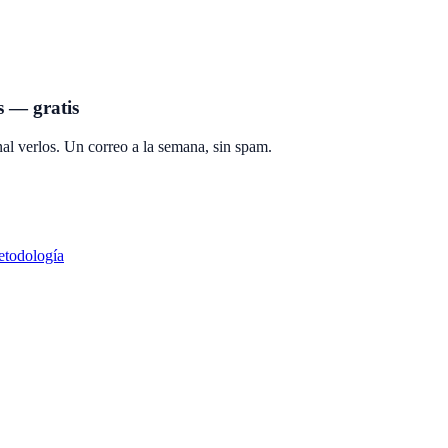
s — gratis
al verlos. Un correo a la semana, sin spam.
todología