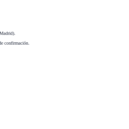
/Madrid).
de confirmación.