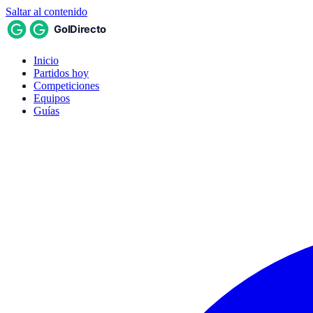
Saltar al contenido
Inicio
Partidos hoy
Competiciones
Equipos
Guías