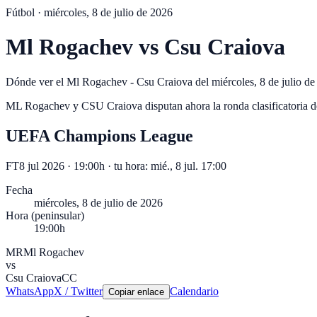
Fútbol ·
miércoles, 8 de julio de 2026
Ml Rogachev
vs
Csu Craiova
Dónde ver el Ml Rogachev - Csu Craiova del miércoles, 8 de julio de 
ML Rogachev y CSU Craiova disputan ahora la ronda clasificatoria 
UEFA Champions League
FT
8 jul 2026 · 19:00h
· tu hora:
mié., 8 jul. 17:00
Fecha
miércoles, 8 de julio de 2026
Hora (peninsular)
19:00h
MR
Ml Rogachev
vs
Csu Craiova
CC
WhatsApp
X / Twitter
Calendario
Copiar enlace