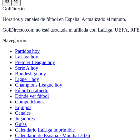
👍
👎
GolDirecto
Horarios y canales de fútbol en España. Actualizado al minuto.
GolDirecto.com no está asociada ni afiliada con LaLiga, UEFA, RF
Navegación
Partidos hoy
LaLiga hoy
Premier League hoy
Serie A hoy
Bundesliga hoy
Ligue 1 hoy
Champions League hoy
Fútbol en abierto
Dónde ver fútbol
Competiciones
Equipos
Canales
Jugadores
Guías
Calendario LaLiga imprimible
Calendario de España · Mundial 2026