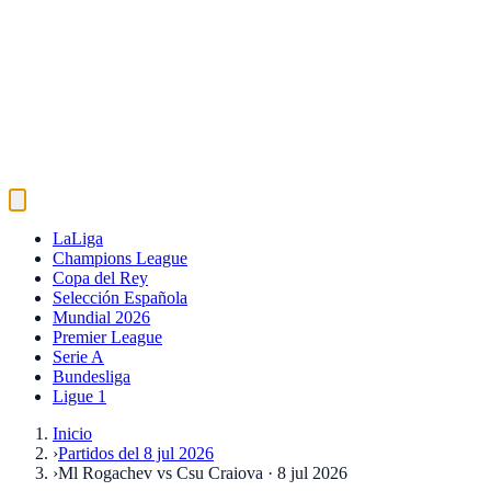
LaLiga
Champions League
Copa del Rey
Selección Española
Mundial 2026
Premier League
Serie A
Bundesliga
Ligue 1
Inicio
›
Partidos del 8 jul 2026
›
Ml Rogachev vs Csu Craiova · 8 jul 2026