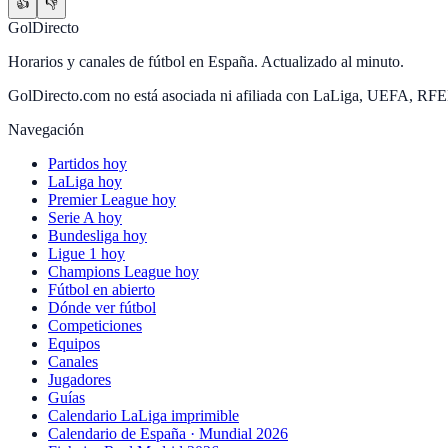
👍
👎
GolDirecto
Horarios y canales de fútbol en España. Actualizado al minuto.
GolDirecto.com no está asociada ni afiliada con LaLiga, UEFA, RF
Navegación
Partidos hoy
LaLiga hoy
Premier League hoy
Serie A hoy
Bundesliga hoy
Ligue 1 hoy
Champions League hoy
Fútbol en abierto
Dónde ver fútbol
Competiciones
Equipos
Canales
Jugadores
Guías
Calendario LaLiga imprimible
Calendario de España · Mundial 2026