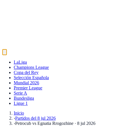
LaLiga
Champions League
Copa del Rey
Selección Española
Mundial 2026
Premier League
Serie A
Bundesliga
Ligue 1
Inicio
›
Partidos del 8 jul 2026
›
Petrocub vs Egnatia Rrogozhine · 8 jul 2026