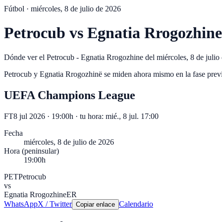
Fútbol ·
miércoles, 8 de julio de 2026
Petrocub
vs
Egnatia Rrogozhine
Dónde ver el Petrocub - Egnatia Rrogozhine del miércoles, 8 de julio
Petrocub y Egnatia Rrogozhinë se miden ahora mismo en la fase prev
UEFA Champions League
FT
8 jul 2026 · 19:00h
· tu hora:
mié., 8 jul. 17:00
Fecha
miércoles, 8 de julio de 2026
Hora (peninsular)
19:00h
PET
Petrocub
vs
Egnatia Rrogozhine
ER
WhatsApp
X / Twitter
Calendario
Copiar enlace