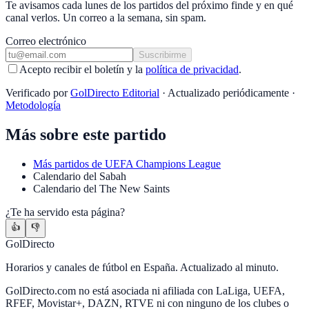
Te avisamos cada lunes de los partidos del próximo finde y en qué
canal verlos. Un correo a la semana, sin spam.
Correo electrónico
Suscribirme
Acepto recibir el boletín y la
política de privacidad
.
Verificado por
GolDirecto Editorial
·
Actualizado periódicamente
·
Metodología
Más sobre este partido
Más partidos de
UEFA Champions League
Calendario
del
Sabah
Calendario
del
The New Saints
¿Te ha servido esta página?
👍
👎
GolDirecto
Horarios y canales de fútbol en España. Actualizado al minuto.
GolDirecto.com no está asociada ni afiliada con LaLiga, UEFA,
RFEF, Movistar+, DAZN, RTVE ni con ninguno de los clubes o