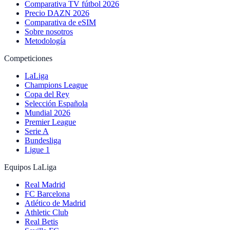
Comparativa TV fútbol 2026
Precio DAZN 2026
Comparativa de eSIM
Sobre nosotros
Metodología
Competiciones
LaLiga
Champions League
Copa del Rey
Selección Española
Mundial 2026
Premier League
Serie A
Bundesliga
Ligue 1
Equipos LaLiga
Real Madrid
FC Barcelona
Atlético de Madrid
Athletic Club
Real Betis