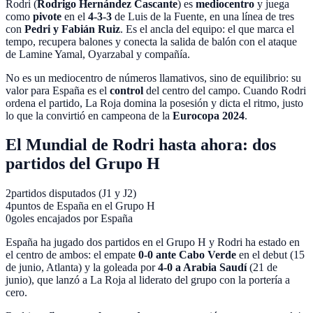
Rodri (
Rodrigo Hernández Cascante
) es
mediocentro
y juega
como
pivote
en el
4-3-3
de Luis de la Fuente, en una línea de tres
con
Pedri y Fabián Ruiz
. Es el ancla del equipo: el que marca el
tempo, recupera balones y conecta la salida de balón con el ataque
de Lamine Yamal, Oyarzabal y compañía.
No es un mediocentro de números llamativos, sino de equilibrio: su
valor para España es el
control
del centro del campo. Cuando Rodri
ordena el partido, La Roja domina la posesión y dicta el ritmo, justo
lo que la convirtió en campeona de la
Eurocopa 2024
.
El Mundial de Rodri hasta ahora: dos
partidos del Grupo H
2
partidos disputados (J1 y J2)
4
puntos de España en el Grupo H
0
goles encajados por España
España ha jugado dos partidos en el Grupo H y Rodri ha estado en
el centro de ambos: el empate
0-0 ante Cabo Verde
en el debut (15
de junio, Atlanta) y la goleada por
4-0 a Arabia Saudí
(21 de
junio), que lanzó a La Roja al liderato del grupo con la portería a
cero.