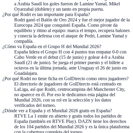
a Arabia Saudí los goles fueron de Lamine Yamal, Mikel
Oyarzabal (doblete) y un tanto en propia puerta.
¿Por qué Rodri es tan importante para España?
Rodri ganó el Balón de Oro 2024 y fue el mejor jugador de la
Eurocopa 2024 que conquistó España. Como pivote da
equilibrio y ritmo al equipo: marca el tempo, recupera balones
y conecta la defensa con el ataque de Pedri, Lamine Yamal y
compañía.
¿Cómo va España en el Grupo H del Mundial 2026?
España lidera el Grupo H con 4 puntos tras empatar 0-0 con
Cabo Verde en el debut (15 de junio) y golear 4-0 a Arabia
Saudí (21 de junio). Se juega el primer puesto y el billete a
octavos en la última jornada, ante Uruguay el 26 de junio en
Guadalajara.
¿Por qué Rodri no tiene ficha en GolDirecto como otros jugadores?
El directorio de jugadores de GolDirecto está centrado en
LaLiga, así que Rodri, centrocampista del Manchester City,
no aparece en él. Por eso le dedicamos esta página del
Mundial 2026, con su rol en la selección y los datos
verificados del torneo.
¿Dónde ver a España y el Mundial 2026 gratis en España?
RTVE La 1 emite en abierto y gratis todos los partidos de
España (también en RTVE Play). DAZN tiene los derechos
de los 104 partidos del Mundial 2026 y es la única plataforma
con la cobertura completa del torneo.