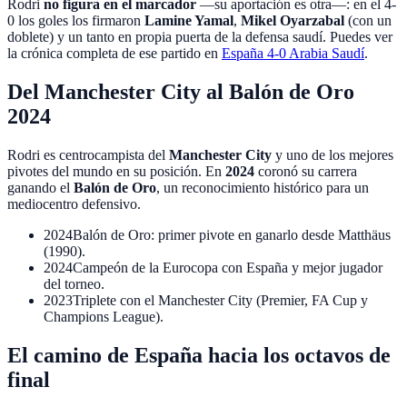
Rodri
no figura en el marcador
—su aportación es otra—: en el 4-
0 los goles los firmaron
Lamine Yamal
,
Mikel Oyarzabal
(con un
doblete) y un tanto en propia puerta de la defensa saudí. Puedes ver
la crónica completa de ese partido en
España 4-0 Arabia Saudí
.
Del Manchester City al Balón de Oro
2024
Rodri es centrocampista del
Manchester City
y uno de los mejores
pivotes del mundo en su posición. En
2024
coronó su carrera
ganando el
Balón de Oro
, un reconocimiento histórico para un
mediocentro defensivo.
2024
Balón de Oro: primer pivote en ganarlo desde Matthäus
(1990).
2024
Campeón de la Eurocopa con España y mejor jugador
del torneo.
2023
Triplete con el Manchester City (Premier, FA Cup y
Champions League).
El camino de España hacia los octavos de
final