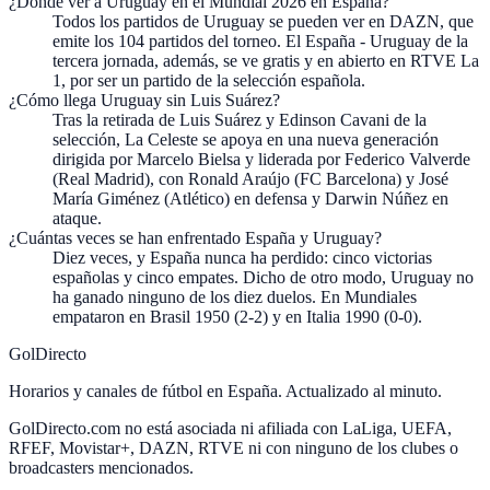
¿Dónde ver a Uruguay en el Mundial 2026 en España?
Todos los partidos de Uruguay se pueden ver en DAZN, que
emite los 104 partidos del torneo. El España - Uruguay de la
tercera jornada, además, se ve gratis y en abierto en RTVE La
1, por ser un partido de la selección española.
¿Cómo llega Uruguay sin Luis Suárez?
Tras la retirada de Luis Suárez y Edinson Cavani de la
selección, La Celeste se apoya en una nueva generación
dirigida por Marcelo Bielsa y liderada por Federico Valverde
(Real Madrid), con Ronald Araújo (FC Barcelona) y José
María Giménez (Atlético) en defensa y Darwin Núñez en
ataque.
¿Cuántas veces se han enfrentado España y Uruguay?
Diez veces, y España nunca ha perdido: cinco victorias
españolas y cinco empates. Dicho de otro modo, Uruguay no
ha ganado ninguno de los diez duelos. En Mundiales
empataron en Brasil 1950 (2-2) y en Italia 1990 (0-0).
GolDirecto
Horarios y canales de fútbol en España. Actualizado al minuto.
GolDirecto.com no está asociada ni afiliada con LaLiga, UEFA,
RFEF, Movistar+, DAZN, RTVE ni con ninguno de los clubes o
broadcasters mencionados.