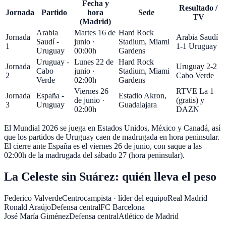
Fecha y
Resultado /
Jornada
Partido
hora
Sede
TV
(Madrid)
Arabia
Martes 16 de
Hard Rock
Jornada
Arabia Saudí
Saudí -
junio
·
Stadium
,
Miami
1
1-1 Uruguay
Uruguay
00:00
h
Gardens
Uruguay -
Lunes 22 de
Hard Rock
Jornada
Uruguay 2-2
Cabo
junio
·
Stadium
,
Miami
2
Cabo Verde
Verde
02:00
h
Gardens
Viernes 26
RTVE La 1
Jornada
España -
Estadio Akron
,
de junio
·
(gratis) y
3
Uruguay
Guadalajara
02:00
h
DAZN
El Mundial 2026 se juega en
Estados Unidos, México y Canadá
, así
que los partidos de Uruguay caen de madrugada en hora peninsular.
El cierre ante España es el viernes 26 de junio, con saque a las
02:00h de la madrugada del sábado 27 (hora peninsular).
La Celeste sin Suárez: quién lleva el peso
Federico Valverde
Centrocampista · líder del equipo
Real Madrid
Ronald Araújo
Defensa central
FC Barcelona
José María Giménez
Defensa central
Atlético de Madrid