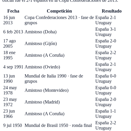
oficial fue el 2-1 español en la Copa Confederaciones de 2013.
Fecha
Competición
Resultado
16 jun
Copa Confederaciones 2013 · fase de
España 2-1
2013
grupos
Uruguay
España 3-1
6 feb 2013
Amistoso (Doha)
Uruguay
17 ago
España 2-0
Amistoso (Gijón)
2005
Uruguay
18 ene
España 2-2
Amistoso (A Coruña)
1995
Uruguay
España 2-1
4 sep 1991
Amistoso (Oviedo)
Uruguay
13 jun
Mundial de Italia 1990 · fase de
España 0-0
1990
grupos
Uruguay
24 may
España 0-0
Amistoso (Montevideo)
1978
Uruguay
23 may
España 2-0
Amistoso (Madrid)
1972
Uruguay
23 jun
España 1-1
Amistoso (A Coruña)
1966
Uruguay
España 2-2
9 jul 1950
Mundial de Brasil 1950 · ronda final
Uruguay