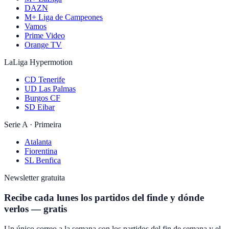
DAZN
M+ Liga de Campeones
Vamos
Prime Video
Orange TV
LaLiga Hypermotion
CD Tenerife
UD Las Palmas
Burgos CF
SD Eibar
Serie A · Primeira
Atalanta
Fiorentina
SL Benfica
Newsletter gratuita
Recibe cada lunes los partidos del finde y dónde
verlos — gratis
Un único correo a la semana con los partidos del fin de semana y el