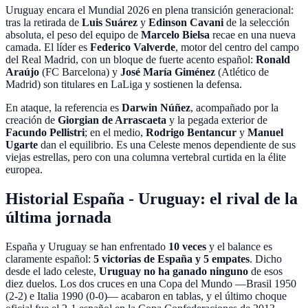
Uruguay encara el Mundial 2026 en plena transición generacional:
tras la retirada de
Luis Suárez
y
Edinson Cavani
de la selección
absoluta, el peso del equipo de
Marcelo Bielsa
recae en una nueva
camada. El líder es
Federico Valverde
, motor del centro del campo
del Real Madrid, con un bloque de fuerte acento español:
Ronald
Araújo
(FC Barcelona) y
José María Giménez
(Atlético de
Madrid) son titulares en LaLiga y sostienen la defensa.
En ataque, la referencia es
Darwin Núñez
, acompañado por la
creación de
Giorgian de Arrascaeta
y la pegada exterior de
Facundo Pellistri
; en el medio,
Rodrigo Bentancur
y
Manuel
Ugarte
dan el equilibrio. Es una Celeste menos dependiente de sus
viejas estrellas, pero con una columna vertebral curtida en la élite
europea.
Historial España - Uruguay: el rival de la
última jornada
España y Uruguay se han enfrentado
10
veces
y el balance es
claramente español:
5
victorias de España y
5
empates
. Dicho
desde el lado celeste,
Uruguay no ha ganado ninguno
de esos
diez duelos. Los dos cruces en una Copa del Mundo —Brasil 1950
(2-2) e Italia 1990 (0-0)— acabaron en tablas, y el último choque