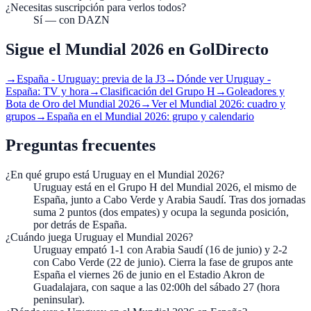
¿Necesitas suscripción para verlos todos?
Sí — con DAZN
Sigue el Mundial 2026 en GolDirecto
→
España - Uruguay: previa de la J3
→
Dónde ver Uruguay -
España: TV y hora
→
Clasificación del Grupo H
→
Goleadores y
Bota de Oro del Mundial 2026
→
Ver el Mundial 2026: cuadro y
grupos
→
España en el Mundial 2026: grupo y calendario
Preguntas frecuentes
¿En qué grupo está Uruguay en el Mundial 2026?
Uruguay está en el Grupo H del Mundial 2026, el mismo de
España, junto a Cabo Verde y Arabia Saudí. Tras dos jornadas
suma 2 puntos (dos empates) y ocupa la segunda posición,
por detrás de España.
¿Cuándo juega Uruguay el Mundial 2026?
Uruguay empató 1-1 con Arabia Saudí (16 de junio) y 2-2
con Cabo Verde (22 de junio). Cierra la fase de grupos ante
España el viernes 26 de junio en el Estadio Akron de
Guadalajara, con saque a las 02:00h del sábado 27 (hora
peninsular).