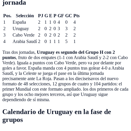
jornada
Pos.
Selección
PJ
G
E
P
GF
GC
Pts
1
España
2
1
1
0
4
0
4
2
Uruguay
2
0
2
0
3
3
2
3
Cabo Verde
2
0
2
0
2
2
2
4
Arabia Saudí
2
0
1
1
1
5
1
Tras dos jornadas,
Uruguay es segundo del Grupo H con 2
puntos
, fruto de dos empates (1-1 con Arabia Saudí y 2-2 con Cabo
Verde). Iguala a puntos con Cabo Verde, pero va por delante por
goles a favor. España manda con 4 puntos tras golear 4-0 a Arabia
Saudí, y la Celeste se juega el pase en la última jornada
precisamente ante La Roja. Pasan a los dieciseisavos del nuevo
formato de
48 selecciones, 12 grupos de cuatro y 104 partidos: el
primer Mundial con este formato ampliado.
los dos primeros de cada
grupo y los ocho mejores terceros, así que Uruguay sigue
dependiendo de sí misma.
Calendario de Uruguay en la fase de
grupos