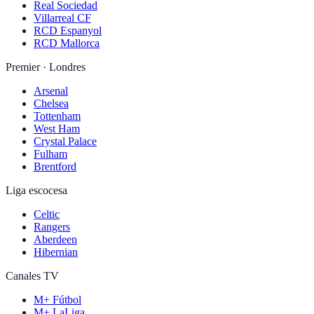
Real Sociedad
Villarreal CF
RCD Espanyol
RCD Mallorca
Premier · Londres
Arsenal
Chelsea
Tottenham
West Ham
Crystal Palace
Fulham
Brentford
Liga escocesa
Celtic
Rangers
Aberdeen
Hibernian
Canales TV
M+ Fútbol
M+ LaLiga