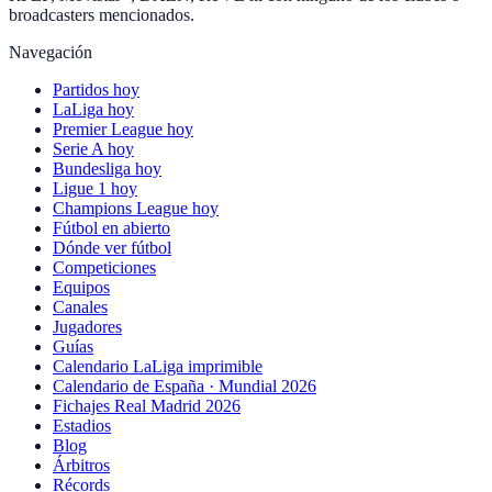
broadcasters mencionados.
Navegación
Partidos hoy
LaLiga hoy
Premier League hoy
Serie A hoy
Bundesliga hoy
Ligue 1 hoy
Champions League hoy
Fútbol en abierto
Dónde ver fútbol
Competiciones
Equipos
Canales
Jugadores
Guías
Calendario LaLiga imprimible
Calendario de España · Mundial 2026
Fichajes Real Madrid 2026
Estadios
Blog
Árbitros
Récords