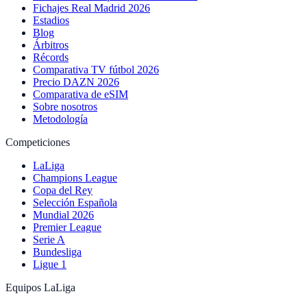
Fichajes Real Madrid 2026
Estadios
Blog
Árbitros
Récords
Comparativa TV fútbol 2026
Precio DAZN 2026
Comparativa de eSIM
Sobre nosotros
Metodología
Competiciones
LaLiga
Champions League
Copa del Rey
Selección Española
Mundial 2026
Premier League
Serie A
Bundesliga
Ligue 1
Equipos LaLiga