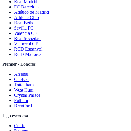
Real Madrid
FC Barcelona
Atlético de Madrid
Athletic Club
Real Betis
Sevilla FC
Valencia CF
Real Sociedad
Villarreal CF
RCD Espanyol
RCD Mallorca
Premier · Londres
Arsenal
Chelsea
Tottenham
West Ham
Crystal Palace
Fulham
Brentford
Liga escocesa
Celtic
Rangers