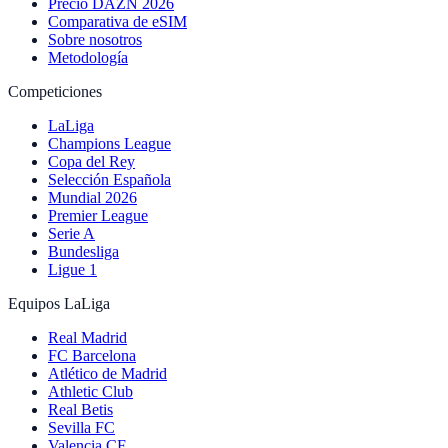
Precio DAZN 2026
Comparativa de eSIM
Sobre nosotros
Metodología
Competiciones
LaLiga
Champions League
Copa del Rey
Selección Española
Mundial 2026
Premier League
Serie A
Bundesliga
Ligue 1
Equipos LaLiga
Real Madrid
FC Barcelona
Atlético de Madrid
Athletic Club
Real Betis
Sevilla FC
Valencia CF