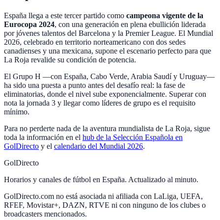
España llega a este tercer partido como
campeona vigente de la
Eurocopa 2024
, con una generación en plena ebullición liderada
por jóvenes talentos del Barcelona y la Premier League. El Mundial
2026, celebrado en territorio norteamericano con dos sedes
canadienses y una mexicana, supone el escenario perfecto para que
La Roja revalide su condición de potencia.
El Grupo H —con España, Cabo Verde, Arabia Saudí y Uruguay—
ha sido una puesta a punto antes del desafío real: la fase de
eliminatorias, donde el nivel sube exponencialmente. Superar con
nota la jornada 3 y llegar como líderes de grupo es el requisito
mínimo.
Para no perderte nada de la aventura mundialista de La Roja, sigue
toda la información en el
hub de la Selección Española en
GolDirecto
y el
calendario del Mundial 2026
.
GolDirecto
Horarios y canales de fútbol en España. Actualizado al minuto.
GolDirecto.com no está asociada ni afiliada con LaLiga, UEFA,
RFEF, Movistar+, DAZN, RTVE ni con ninguno de los clubes o
broadcasters mencionados.