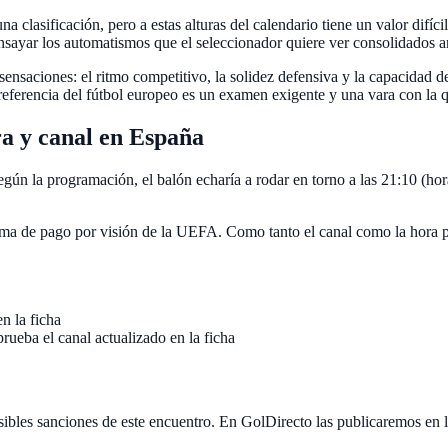
 clasificación, pero a estas alturas del calendario tiene un valor difíci
 ensayar los automatismos que el seleccionador quiere ver consolidados an
sensaciones: el ritmo competitivo, la solidez defensiva y la capacidad de
 referencia del fútbol europeo es un examen exigente y una vara con la q
ra y canal en España
egún la programación, el balón echaría a rodar en torno a las 21:10 (ho
a de pago por visión de la UEFA. Como tanto el canal como la hora pued
n la ficha
eba el canal actualizado en la ficha
sibles sanciones de este encuentro. En GolDirecto las publicaremos en la