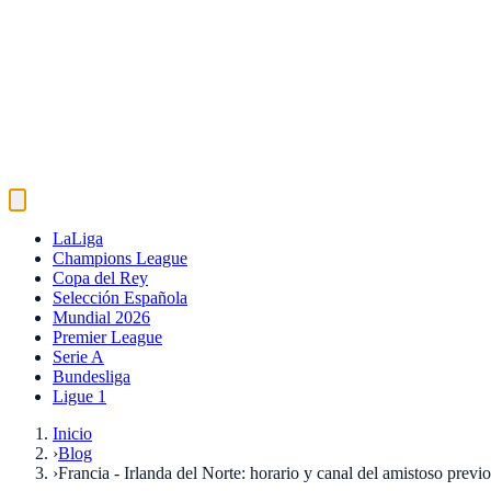
LaLiga
Champions League
Copa del Rey
Selección Española
Mundial 2026
Premier League
Serie A
Bundesliga
Ligue 1
Inicio
›
Blog
›
Francia - Irlanda del Norte: horario y canal del amistoso prev