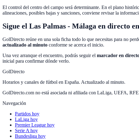
El control del centro del campo será determinante. En el plano histór
alineaciones, posibles bajas y sanciones, conviene revisar la informaci
Sigue el Las Palmas - Málaga en directo e
GolDirecto reúne en una sola ficha todo lo que necesitas para no perde
actualizado al minuto
conforme se acerca el inicio.
Una vez arranque el encuentro, podrás seguir el
marcador en direct
inicial para confirmar dónde verlo.
GolDirecto
Horarios y canales de fútbol en España. Actualizado al minuto.
GolDirecto.com no está asociada ni afiliada con LaLiga, UEFA, RF
Navegación
Partidos hoy
LaLiga hoy
Premier League hoy
Serie A hoy
Bundesliga hoy