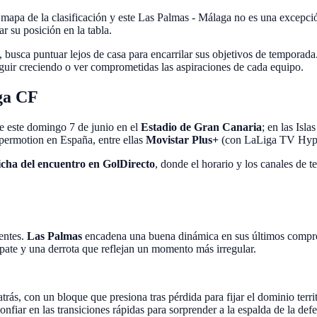
el mapa de la clasificación y este Las Palmas - Málaga no es una excepci
r su posición en la tabla.
, busca puntuar lejos de casa para encarrilar sus objetivos de temporad
guir creciendo o ver comprometidas las aspiraciones de cada equipo.
ga CF
e este domingo 7 de junio en el
Estadio de Gran Canaria
; en las Isl
permotion en España, entre ellas
Movistar Plus+
(con LaLiga TV Hyp
ficha del encuentro en GolDirecto
, donde el horario y los canales de 
entes.
Las Palmas
encadena una buena dinámica en sus últimos comprom
 empate y una derrota que reflejan un momento más irregular.
trás, con un bloque que presiona tras pérdida para fijar el dominio territ
fiar en las transiciones rápidas para sorprender a la espalda de la defe