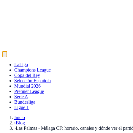
LaLiga
Champions League
Copa del Rey
Selección Española
Mundial 2026
Premier League
Serie A
Bundesliga
Ligue 1
Inicio
›
Blog
›
Las Palmas - Málaga CF: horario, canales y dónde ver el par