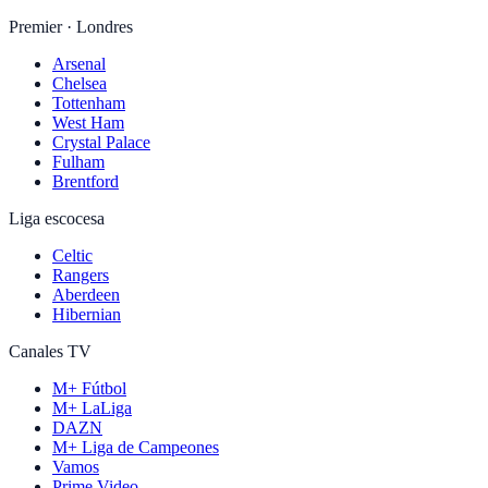
Premier · Londres
Arsenal
Chelsea
Tottenham
West Ham
Crystal Palace
Fulham
Brentford
Liga escocesa
Celtic
Rangers
Aberdeen
Hibernian
Canales TV
M+ Fútbol
M+ LaLiga
DAZN
M+ Liga de Campeones
Vamos
Prime Video