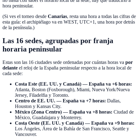
no basta con saber el horario local de la sede; hay que traducirlo a
hora peninsular.
(Si ves el torneo desde
Canarias
, resta una hora a todas las cifras de
esta guía: el archipiélago va en WEST, UTC+1, una hora por detrás
de la península.)
Las 16 sedes, agrupadas por franja
horaria peninsular
Estas son las 16 ciudades sede ordenadas por cuántas horas va
por
delante
el reloj de la España peninsular respecto a la hora local de
cada sede:
Costa Este (EE. UU. y Canadá) — España va +6 horas:
Atlanta, Boston (Foxborough), Miami, Nueva York/Nueva
Jersey, Filadelfia y Toronto.
Centro de EE. UU. — España va +7 horas:
Dallas,
Houston y Kansas City.
México (Zona Centro) — España va +8 horas:
Ciudad de
México, Guadalajara y Monterrey.
Costa Oeste (EE. UU. y Canadá) — España va +9 horas:
Los Ángeles, Área de la Bahía de San Francisco, Seattle y
Vancouver.