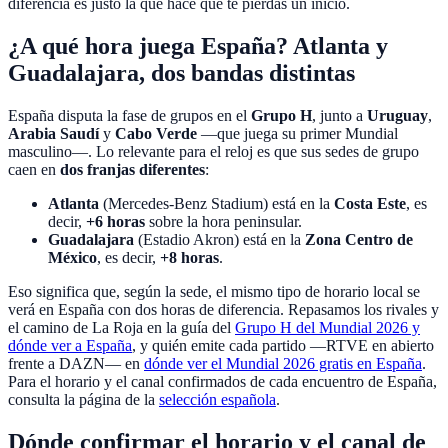
diferencia es justo la que hace que te pierdas un inicio.
¿A qué hora juega España? Atlanta y
Guadalajara, dos bandas distintas
España disputa la fase de grupos en el
Grupo H
, junto a
Uruguay
,
Arabia Saudí
y
Cabo Verde
—que juega su primer Mundial
masculino—. Lo relevante para el reloj es que sus sedes de grupo
caen en
dos franjas diferentes
:
Atlanta
(Mercedes-Benz Stadium) está en la
Costa Este
, es
decir,
+6 horas
sobre la hora peninsular.
Guadalajara
(Estadio Akron) está en la
Zona Centro de
México
, es decir,
+8 horas
.
Eso significa que, según la sede, el mismo tipo de horario local se
verá en España con dos horas de diferencia. Repasamos los rivales y
el camino de La Roja en la guía del
Grupo H del Mundial 2026 y
dónde ver a España
, y quién emite cada partido —RTVE en abierto
frente a DAZN— en
dónde ver el Mundial 2026 gratis en España
.
Para el horario y el canal confirmados de cada encuentro de España,
consulta la página de la
selección española
.
Dónde confirmar el horario y el canal de