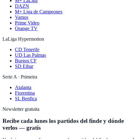
M+ LaLiga
DAZN
M+ Liga de Campeones
Vamos
Prime Video
Orange TV
LaLiga Hypermotion
CD Tenerife
UD Las Palmas
Burgos CF
SD Eibar
Serie A · Primeira
Atalanta
Fiorentina
SL Benfica
Newsletter gratuita
Recibe cada lunes los partidos del finde y dónde
verlos — gratis