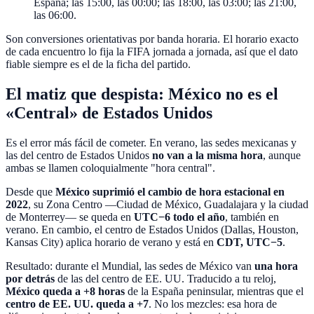
España; las 15:00, las 00:00; las 18:00, las 03:00; las 21:00,
las 06:00.
Son conversiones orientativas por banda horaria. El horario exacto
de cada encuentro lo fija la FIFA jornada a jornada, así que el dato
fiable siempre es el de la ficha del partido.
El matiz que despista: México no es el
«Central» de Estados Unidos
Es el error más fácil de cometer. En verano, las sedes mexicanas y
las del centro de Estados Unidos
no van a la misma hora
, aunque
ambas se llamen coloquialmente "hora central".
Desde que
México suprimió el cambio de hora estacional en
2022
, su Zona Centro —Ciudad de México, Guadalajara y la ciudad
de Monterrey— se queda en
UTC−6 todo el año
, también en
verano. En cambio, el centro de Estados Unidos (Dallas, Houston,
Kansas City) aplica horario de verano y está en
CDT, UTC−5
.
Resultado: durante el Mundial, las sedes de México van
una hora
por detrás
de las del centro de EE. UU. Traducido a tu reloj,
México queda a +8 horas
de la España peninsular, mientras que el
centro de EE. UU. queda a +7
. No los mezcles: esa hora de