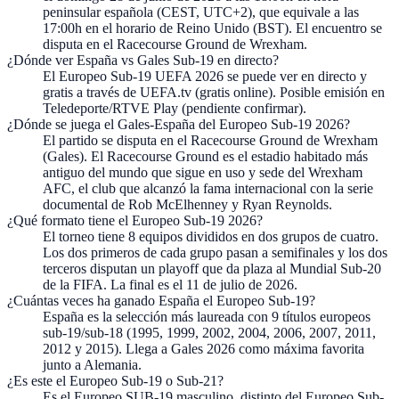
peninsular española (CEST, UTC+2), que equivale a las
17:00h en el horario de Reino Unido (BST). El encuentro se
disputa en el Racecourse Ground de Wrexham.
¿Dónde ver España vs Gales Sub-19 en directo?
El Europeo Sub-19 UEFA 2026 se puede ver en directo y
gratis a través de UEFA.tv (gratis online). Posible emisión en
Teledeporte/RTVE Play (pendiente confirmar).
¿Dónde se juega el Gales-España del Europeo Sub-19 2026?
El partido se disputa en el Racecourse Ground de Wrexham
(Gales). El Racecourse Ground es el estadio habitado más
antiguo del mundo que sigue en uso y sede del Wrexham
AFC, el club que alcanzó la fama internacional con la serie
documental de Rob McElhenney y Ryan Reynolds.
¿Qué formato tiene el Europeo Sub-19 2026?
El torneo tiene 8 equipos divididos en dos grupos de cuatro.
Los dos primeros de cada grupo pasan a semifinales y los dos
terceros disputan un playoff que da plaza al Mundial Sub-20
de la FIFA. La final es el 11 de julio de 2026.
¿Cuántas veces ha ganado España el Europeo Sub-19?
España es la selección más laureada con 9 títulos europeos
sub-19/sub-18 (1995, 1999, 2002, 2004, 2006, 2007, 2011,
2012 y 2015). Llega a Gales 2026 como máxima favorita
junto a Alemania.
¿Es este el Europeo Sub-19 o Sub-21?
Es el Europeo SUB-19 masculino, distinto del Europeo Sub-