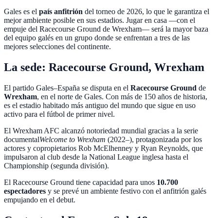
Gales es el
país anfitrión
del torneo de 2026, lo que le garantiza el
mejor ambiente posible en sus estadios. Jugar en casa —con el
empuje del Racecourse Ground de Wrexham— será la mayor baza
del equipo galés en un grupo donde se enfrentan a tres de las
mejores selecciones del continente.
La sede: Racecourse Ground, Wrexham
El partido Gales–España se disputa en el
Racecourse Ground
de
Wrexham
, en el norte de Gales. Con más de 150 años de historia,
es el estadio habitado más antiguo del mundo que sigue en uso
activo para el fútbol de primer nivel.
El Wrexham AFC alcanzó notoriedad mundial gracias a la serie
documental
Welcome to Wrexham
(2022–), protagonizada por los
actores y copropietarios Rob McElhenney y Ryan Reynolds, que
impulsaron al club desde la National League inglesa hasta el
Championship (segunda división).
El Racecourse Ground tiene capacidad para unos
10.700
espectadores
y se prevé un ambiente festivo con el anfitrión galés
empujando en el debut.