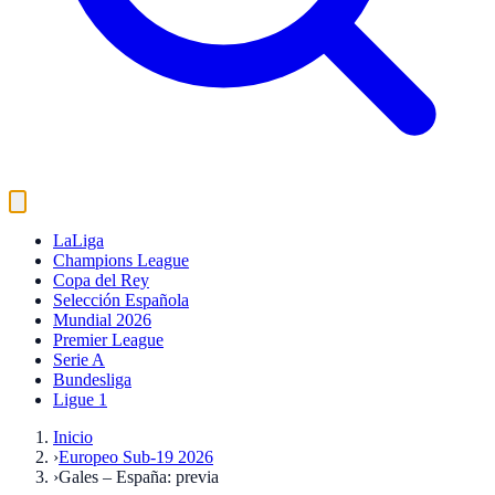
LaLiga
Champions League
Copa del Rey
Selección Española
Mundial 2026
Premier League
Serie A
Bundesliga
Ligue 1
Inicio
›
Europeo Sub-19 2026
›
Gales – España: previa