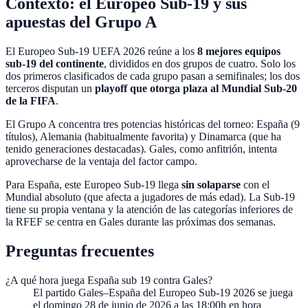
Contexto: el Europeo Sub-19 y sus
apuestas del Grupo A
El Europeo Sub-19 UEFA 2026 reúne a los
8 mejores equipos
sub-19 del continente
, divididos en dos grupos de cuatro. Solo los
dos primeros clasificados de cada grupo pasan a semifinales; los dos
terceros disputan un
playoff que otorga plaza al Mundial Sub-20
de la FIFA
.
El Grupo A concentra tres potencias históricas del torneo: España (9
títulos), Alemania (habitualmente favorita) y Dinamarca (que ha
tenido generaciones destacadas). Gales, como anfitrión, intenta
aprovecharse de la ventaja del factor campo.
Para España, este Europeo Sub-19 llega
sin solaparse
con el
Mundial absoluto (que afecta a jugadores de más edad). La Sub-19
tiene su propia ventana y la atención de las categorías inferiores de
la RFEF se centra en Gales durante las próximas dos semanas.
Preguntas frecuentes
¿A qué hora juega España sub 19 contra Gales?
El partido Gales–España del Europeo Sub-19 2026 se juega
el domingo 28 de junio de 2026 a las 18:00h en hora