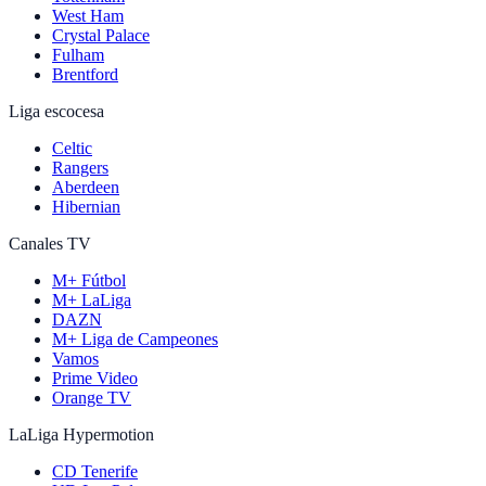
West Ham
Crystal Palace
Fulham
Brentford
Liga escocesa
Celtic
Rangers
Aberdeen
Hibernian
Canales TV
M+ Fútbol
M+ LaLiga
DAZN
M+ Liga de Campeones
Vamos
Prime Video
Orange TV
LaLiga Hypermotion
CD Tenerife