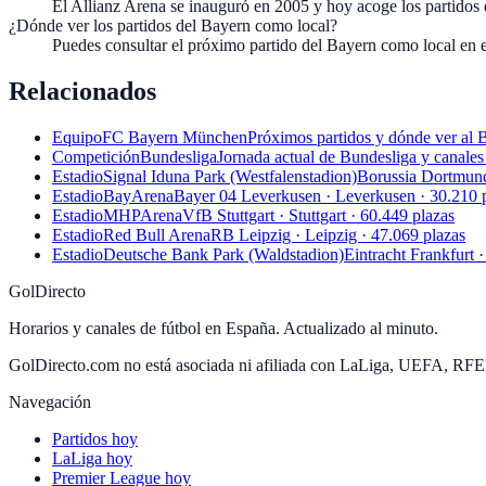
El Allianz Arena se inauguró en 2005 y hoy acoge los partido
¿Dónde ver los partidos del Bayern como local?
Puedes consultar el próximo partido del Bayern como local en e
Relacionados
Equipo
FC Bayern München
Próximos partidos y dónde ver al 
Competición
Bundesliga
Jornada actual de Bundesliga y canales
Estadio
Signal Iduna Park (Westfalenstadion)
Borussia Dortmund
Estadio
BayArena
Bayer 04 Leverkusen · Leverkusen · 30.210 
Estadio
MHPArena
VfB Stuttgart · Stuttgart · 60.449 plazas
Estadio
Red Bull Arena
RB Leipzig · Leipzig · 47.069 plazas
Estadio
Deutsche Bank Park (Waldstadion)
Eintracht Frankfurt ·
GolDirecto
Horarios y canales de fútbol en España. Actualizado al minuto.
GolDirecto.com no está asociada ni afiliada con LaLiga, UEFA, RF
Navegación
Partidos hoy
LaLiga hoy
Premier League hoy