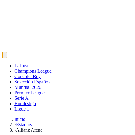
LaLiga
Champions League
Copa del Rey
Selección Española
Mundial 2026
Premier League
Serie A
Bundesliga
Ligue 1
Inicio
›
Estadios
›
Allianz Arena