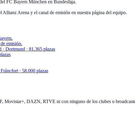
s del FC Bayern München en Bundesliga.
l Allianz Arena y el canal de emisión en nuestra página del equipo.
Bayern.
 de emisión.
 · Dortmund · 81.365 plazas
plazas
 Fráncfort · 58.000 plazas
EF, Movistar+, DAZN, RTVE ni con ninguno de los clubes o broadcast