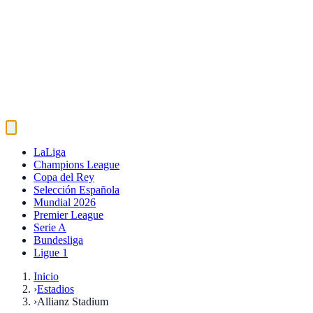
LaLiga
Champions League
Copa del Rey
Selección Española
Mundial 2026
Premier League
Serie A
Bundesliga
Ligue 1
Inicio
›
Estadios
›
Allianz Stadium