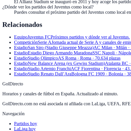
El Allianz Stadium se inauguró en 2011 y hoy acoge los partido
¿Dónde ver los partidos del Juventus como local?
Puedes consultar el próximo partido del Juventus como local en 
Relacionados
Equipo
Juventus FC
Próximos partidos y dónde ver al Juventus.
Competición
Serie A
Jornada actual de Serie A y canales de emis
Estadio
San Siro (Stadio Giuseppe Meazza)
AC Milan · Milán · 
Estadio
Estadio Diego Armando Maradona
SSC Napoli · Nápole
Estadio
Stadio Olimpico
AS Roma · Roma · 70.634 plazas
Estadio
New Balance Arena (ex Gewiss Stadium)
Atalanta BC ·
Estadio
Stadio Artemio Franchi
ACF Fiorentina · Florencia · 43
Estadio
Stadio Renato Dall’Ara
Bologna FC 1909 · Bolonia · 38
GolDirecto
Horarios y canales de fútbol en España. Actualizado al minuto.
GolDirecto.com no está asociada ni afiliada con LaLiga, UEFA, RF
Navegación
Partidos hoy
LaLiga hoy