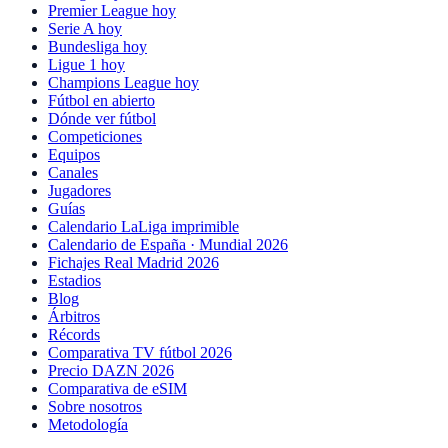
Premier League hoy
Serie A hoy
Bundesliga hoy
Ligue 1 hoy
Champions League hoy
Fútbol en abierto
Dónde ver fútbol
Competiciones
Equipos
Canales
Jugadores
Guías
Calendario LaLiga imprimible
Calendario de España · Mundial 2026
Fichajes Real Madrid 2026
Estadios
Blog
Árbitros
Récords
Comparativa TV fútbol 2026
Precio DAZN 2026
Comparativa de eSIM
Sobre nosotros
Metodología