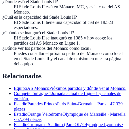
¿Dónde está el Stade Louis II?
El Stade Louis II está en Mónaco, MC, y es la casa del AS
Monaco.
¿Cuál es la capacidad del Stade Louis II?
El Stade Louis II tiene una capacidad oficial de 18.523
espectadores.
¿Cuándo se inauguró el Stade Louis II?
El Stade Louis II se inauguró en 1985 y hoy acoge los
partidos del AS Monaco en Ligue 1.
¿Dónde ver los partidos del Monaco como local?
Puedes consultar el próximo partido del Monaco como local
en el Stade Louis II y el canal de emisión en nuestra página
del equipo.
Relacionados
Equipo
AS Monaco
Próximos partidos y dónde ver al Monaco.
Competición
Ligue 1
Jornada actual de Ligue 1 y canales de
emisión.
Estadio
Parc des Princes
Paris Saint-Germain · París · 47.929
plazas
Estadio
Orange Vélodrome
Olympique de Marseille · Marsella
· 67.394 plazas
Estadio
Groupama Stadium (Parc OL)
Olympique Lyonnais ·