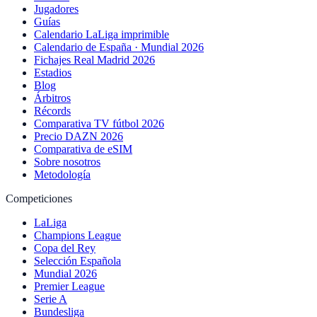
Jugadores
Guías
Calendario LaLiga imprimible
Calendario de España · Mundial 2026
Fichajes Real Madrid 2026
Estadios
Blog
Árbitros
Récords
Comparativa TV fútbol 2026
Precio DAZN 2026
Comparativa de eSIM
Sobre nosotros
Metodología
Competiciones
LaLiga
Champions League
Copa del Rey
Selección Española
Mundial 2026
Premier League
Serie A
Bundesliga