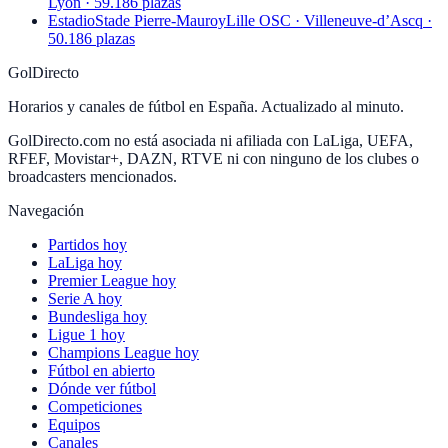
Lyon · 59.186 plazas
Estadio
Stade Pierre-Mauroy
Lille OSC · Villeneuve-d’Ascq ·
50.186 plazas
GolDirecto
Horarios y canales de fútbol en España. Actualizado al minuto.
GolDirecto.com no está asociada ni afiliada con LaLiga, UEFA,
RFEF, Movistar+, DAZN, RTVE ni con ninguno de los clubes o
broadcasters mencionados.
Navegación
Partidos hoy
LaLiga hoy
Premier League hoy
Serie A hoy
Bundesliga hoy
Ligue 1 hoy
Champions League hoy
Fútbol en abierto
Dónde ver fútbol
Competiciones
Equipos
Canales