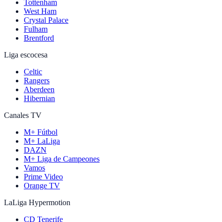
Tottenham
West Ham
Crystal Palace
Fulham
Brentford
Liga escocesa
Celtic
Rangers
Aberdeen
Hibernian
Canales TV
M+ Fútbol
M+ LaLiga
DAZN
M+ Liga de Campeones
Vamos
Prime Video
Orange TV
LaLiga Hypermotion
CD Tenerife