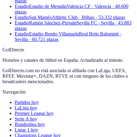
plazas
Estadio
Estadio de Mestalla
Valencia CF · Valencia · 48.600
plazas
Estadio
San Mamés
Athletic Club · Bilbao · 53.332 plazas
Estadio
Ramón Sánchez-Pizjuán
Sevilla FC · Sevilla · 43.883
plazas
Estadio
Estadio Benito Villamarín
Real Betis Balompié ·
Sevilla · 60.721 plazas
GolDirecto
Horarios y canales de fútbol en España. Actualizado al minuto.
GolDirecto.com no está asociada ni afiliada con LaLiga, UEFA,
RFEF, Movistar+, DAZN, RTVE ni con ninguno de los clubes o
broadcasters mencionados.
Navegación
Partidos hoy
LaLiga hoy
Premier League hoy
Serie A hoy
Bundesliga hoy
Ligue 1 hoy
Champions League hoy