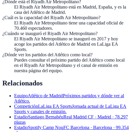
¿Dónde está el Riyadh Air Metropolitano?
El Riyadh Air Metropolitano está en Madrid, España, y es la
casa del Atlético de Madrid.
¿Cuál es la capacidad del Riyadh Air Metropolitano?
El Riyadh Air Metropolitano tiene una capacidad oficial de
70.460 espectadores.
¿Cuándo se inauguró el Riyadh Air Metropolitano?
El Riyadh Air Metropolitano se inauguró en 2017 y hoy
acoge los partidos del Atlético de Madrid en LaLiga EA
Sports.
¿Dónde ver los partidos del Atlético como local?
Puedes consultar el próximo partido del Atlético como local
en el Riyadh Air Metropolitano y el canal de emisión en
nuestra página del equipo.
Relacionados
Equipo
Atlético de Madrid
Próximos partidos y dónde ver al
Atlético.
Competición
LaLiga EA Sports
Jornada actual de LaLiga EA
Sports y canales de emisión.
Estadio
Santiago Bernabéu
Real Madrid CF · Madrid · 78.297
plazas
Estadio
Spotify Camp Nou
FC Barcelona · Barcelona · 99.354