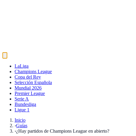
LaLiga
Champions League
Copa del Rey
Selección Española
Mundial 2026
Premier League
Serie A
Bundesliga
Ligue 1
Inicio
›
Guías
›
¿Hay partidos de Champions League en abierto?