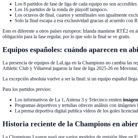
Los 8 partidos de fase de liga de cada equipo no son accesibles 
Los 16 partidos de la ronda de playoff tampoco.
Los octavos de final, cuartos y semifinales son igualmente excl
Solo la final escapa a esa exclusividad gracias al acuerdo con
Esto es diferente a otros países europeos: Irlanda mantiene RTÉ2 en 
obligación para la fase regular, por lo que solo la final se ve gratis.
Equipos españoles: cuándo aparecen en ab
La presencia de equipos de LaLiga en la Champions no cambia las reg
Athletic Club y Villarreal jugaron la fase de liga 2025-26 en Movista
La excepción absoluta vuelve a ser la final: si un equipo español lleg
Para los partidos previos:
Los informativos de La 1, Antena 3 y Telecinco emiten
imágen
Programas deportivos y tertulias ofrecen análisis con imágenes 
La prensa deportiva digital publica vídeos de los goles licenci
Historia reciente de la Champions en abie
La Champions League pasó por varios modelos de emisión libre en E