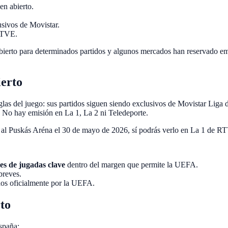
en abierto.
usivos de Movistar.
 RTVE.
abierto para determinados partidos y algunos mercados han reservado em
ierto
las del juego: sus partidos siguen siendo exclusivos de Movistar Lig
r. No hay emisión en La 1, La 2 ni Teledeporte.
a al Puskás Aréna el 30 de mayo de 2026, sí podrás verlo en La 1 de RTV
es de jugadas clave
dentro del margen que permite la UEFA.
breves.
ados oficialmente por la UEFA.
rto
spaña: