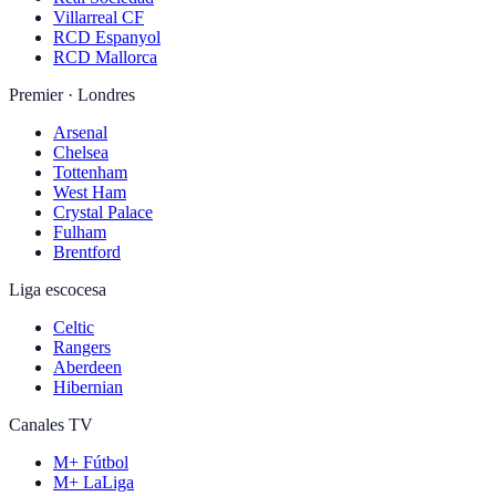
Villarreal CF
RCD Espanyol
RCD Mallorca
Premier · Londres
Arsenal
Chelsea
Tottenham
West Ham
Crystal Palace
Fulham
Brentford
Liga escocesa
Celtic
Rangers
Aberdeen
Hibernian
Canales TV
M+ Fútbol
M+ LaLiga