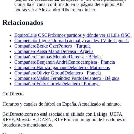
Consulta el canal confirmado en la página del equipo. Ahí
podrás ver a Alexsandro Ribeiro en directo.
Relacionados
Equipo
Lille OSC
Próximos partidos y dónde ver al Lille OSC.
Competición
Ligue 1
Jornada actual y canales TV de Ligue 1.
Compañero
Berke Özer
Portero · Turquía
Compañero
Aïssa Mandi
Defensa · Argelia
Compañero
Thomas Meunier
Defensa · Bélgica
Compañero
Benjamin André
Centrocampista · Francia
Compañero
Hamza Igamane
Delantero · Marruecos
Compañero
Olivier Giroud
Delantero · Francia
Compañero
Matías Fernández-Pardo
Delantero · Bélgica
Compañero
Félix Correia
Delantero · Portugal
GolDirecto
Horarios y canales de fútbol en España. Actualizado al minuto.
GolDirecto.com no está asociada ni afiliada con LaLiga, UEFA,
RFEF, Movistar+, DAZN, RTVE ni con ninguno de los clubes o
broadcasters mencionados.