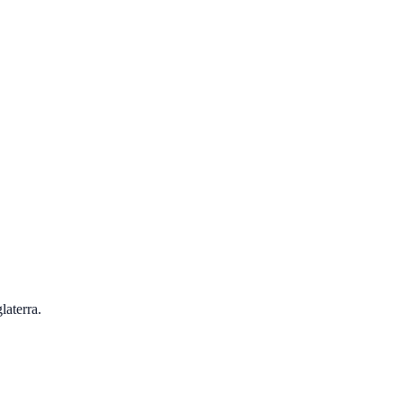
laterra
.