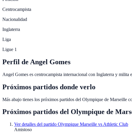
Centrocampista
Nacionalidad
Inglaterra
Liga
Ligue 1
Perfil de Angel Gomes
Angel Gomes es centrocampista internacional con Inglaterra y milita 
Próximos partidos donde verlo
Más abajo tienes los próximos partidos del Olympique de Marseille c
Próximos partidos del
Olympique de Marse
Ver detalles del partido
Olympique Marseille vs Athletic Club
Amistoso