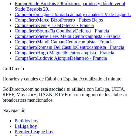
Equipo
Stade Brestois 29
Próximos partidos y dónde ver al
Stade Brestois 29.
Competición
Ligue 1
Jornada actual y canales TV de Ligue 1.
Compañero
Marco Bizot
Portero · Países Bajos
Compañero
Kenny Lala
Defensa · Francia
Compañero
Soumaïla Coulibaly
Defensa · Francia
Compañero
Pierre Lees-Melou
Centrocampista · Francia
Compañero
Mahdi Camara
Centrocampista · Francia
Compañero
Romain Del Castillo
Centrocampista · Francia
Compañero
Hugo Magnetti
Centrocampista · Francia
Compañero
Ludovic Ajorque
Delantero · Francia
GolDirecto
Horarios y canales de fútbol en España. Actualizado al minuto.
GolDirecto.com no está asociada ni afiliada con LaLiga, UEFA,
RFEF, Movistar+, DAZN, RTVE ni con ninguno de los clubes o
broadcasters mencionados.
Navegación
Partidos hoy
LaLiga hoy
Premier League hoy