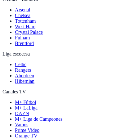
Arsenal
Chelsea
Tottenham
West Ham
Crystal Palace
Fulham
Brentford
Liga escocesa
Celtic
Rangers
Aberdeen
Hibernian
Canales TV
M+ Fútbol
M+ LaLiga
DAZN
M+ Liga de Campeones
Vamos
Prime Video
Orange TV