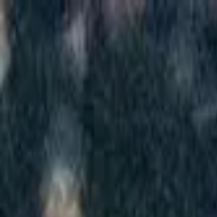
Saltar al contenido
Inicio
Partidos hoy
Competiciones
Equipos
Guías