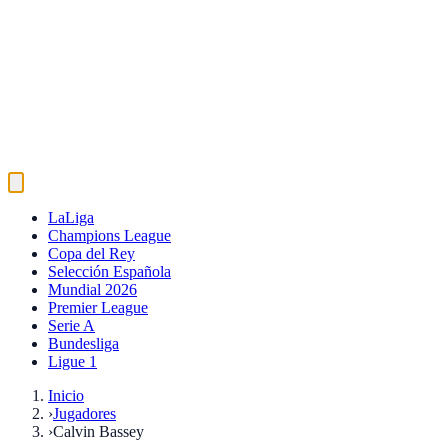
LaLiga
Champions League
Copa del Rey
Selección Española
Mundial 2026
Premier League
Serie A
Bundesliga
Ligue 1
Inicio
›
Jugadores
›
Calvin Bassey