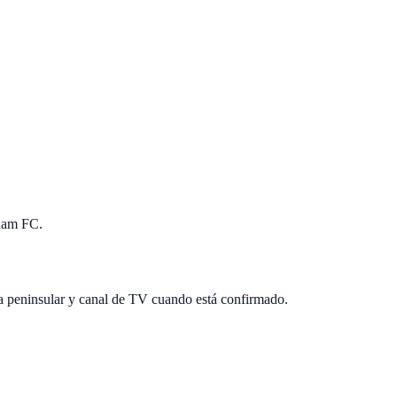
lham FC.
a peninsular y canal de TV cuando está confirmado.