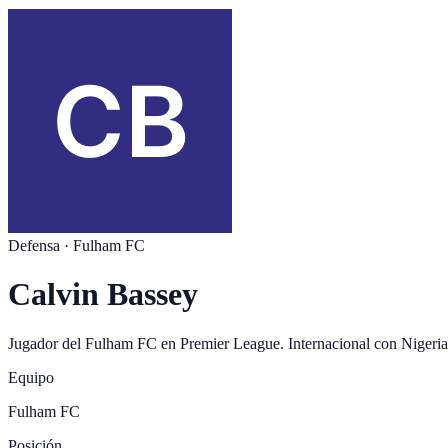
Defensa
·
Fulham FC
Calvin Bassey
Jugador del
Fulham FC
en
Premier League
. Internacional con
Nigeria
Equipo
Fulham FC
Posición