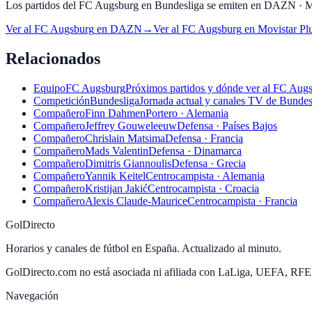
Los partidos del FC Augsburg en Bundesliga se emiten en DAZN · Movis
Ver al
FC Augsburg
en
DAZN
→
Ver al
FC Augsburg
en
Movistar Pl
Relacionados
Equipo
FC Augsburg
Próximos partidos y dónde ver al FC Aug
Competición
Bundesliga
Jornada actual y canales TV de Bundes
Compañero
Finn Dahmen
Portero · Alemania
Compañero
Jeffrey Gouweleeuw
Defensa · Países Bajos
Compañero
Chrislain Matsima
Defensa · Francia
Compañero
Mads Valentin
Defensa · Dinamarca
Compañero
Dimitris Giannoulis
Defensa · Grecia
Compañero
Yannik Keitel
Centrocampista · Alemania
Compañero
Kristijan Jakić
Centrocampista · Croacia
Compañero
Alexis Claude-Maurice
Centrocampista · Francia
GolDirecto
Horarios y canales de fútbol en España. Actualizado al minuto.
GolDirecto.com no está asociada ni afiliada con LaLiga, UEFA, RF
Navegación