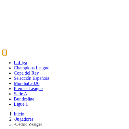
LaLiga
Champions League
Copa del Rey
Selección Española
Mundial 2026
Premier League
Serie A
Bundesliga
Ligue 1
Inicio
›
Jugadores
›
Cédric Zesiger