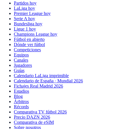
Partidos hoy
LaLiga hoy
Premier League hoy
Serie A hoy
Bundesliga hoy
Ligue 1 hoy
Champions League hoy
Fútbol en abierto
Dónde ver fútbol
Competiciones
Equipos
Canales
Jugadores
Guías
Calendario LaLiga imprimible
Calendario de España · Mundial 2026
Fichajes Real Madrid 2026
Estadios
Blog
Árbitros
Récords
Comparativa TV fútbol 2026
Precio DAZN 2026
Comparativa de eSIM
Sobre nosotros