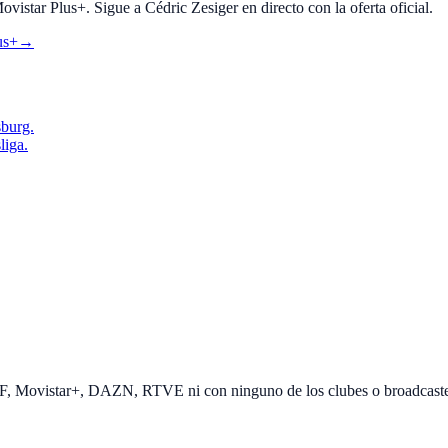
tar Plus+. Sigue a Cédric Zesiger en directo con la oferta oficial.
us+
→
sburg.
liga.
EF, Movistar+, DAZN, RTVE ni con ninguno de los clubes o broadcast