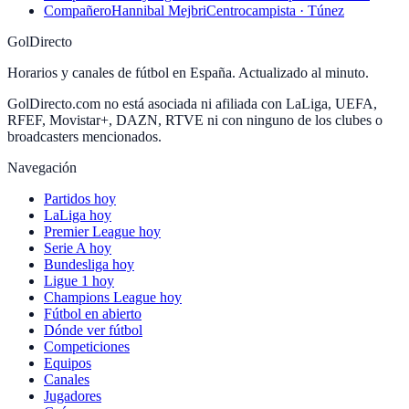
Compañero
Hannibal Mejbri
Centrocampista · Túnez
GolDirecto
Horarios y canales de fútbol en España. Actualizado al minuto.
GolDirecto.com no está asociada ni afiliada con LaLiga, UEFA,
RFEF, Movistar+, DAZN, RTVE ni con ninguno de los clubes o
broadcasters mencionados.
Navegación
Partidos hoy
LaLiga hoy
Premier League hoy
Serie A hoy
Bundesliga hoy
Ligue 1 hoy
Champions League hoy
Fútbol en abierto
Dónde ver fútbol
Competiciones
Equipos
Canales
Jugadores