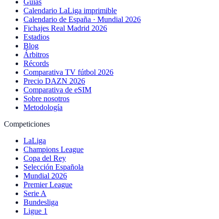
Guías
Calendario LaLiga imprimible
Calendario de España · Mundial 2026
Fichajes Real Madrid 2026
Estadios
Blog
Árbitros
Récords
Comparativa TV fútbol 2026
Precio DAZN 2026
Comparativa de eSIM
Sobre nosotros
Metodología
Competiciones
LaLiga
Champions League
Copa del Rey
Selección Española
Mundial 2026
Premier League
Serie A
Bundesliga
Ligue 1