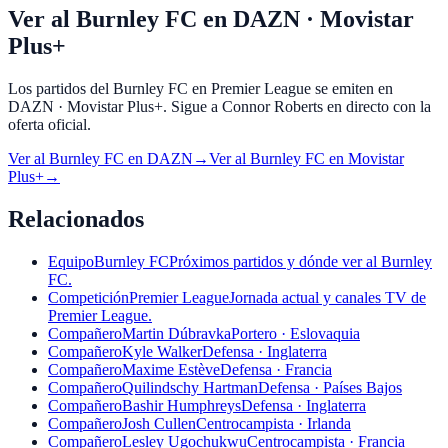
Ver al Burnley FC en DAZN · Movistar
Plus+
Los partidos del Burnley FC en Premier League se emiten en
DAZN · Movistar Plus+. Sigue a Connor Roberts en directo con la
oferta oficial.
Ver al
Burnley FC
en
DAZN
→
Ver al
Burnley FC
en
Movistar
Plus+
→
Relacionados
Equipo
Burnley FC
Próximos partidos y dónde ver al Burnley
FC.
Competición
Premier League
Jornada actual y canales TV de
Premier League.
Compañero
Martin Dúbravka
Portero · Eslovaquia
Compañero
Kyle Walker
Defensa · Inglaterra
Compañero
Maxime Estève
Defensa · Francia
Compañero
Quilindschy Hartman
Defensa · Países Bajos
Compañero
Bashir Humphreys
Defensa · Inglaterra
Compañero
Josh Cullen
Centrocampista · Irlanda
Compañero
Lesley Ugochukwu
Centrocampista · Francia