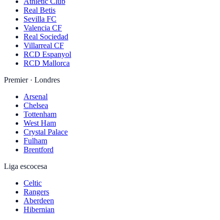
Athletic Club
Real Betis
Sevilla FC
Valencia CF
Real Sociedad
Villarreal CF
RCD Espanyol
RCD Mallorca
Premier · Londres
Arsenal
Chelsea
Tottenham
West Ham
Crystal Palace
Fulham
Brentford
Liga escocesa
Celtic
Rangers
Aberdeen
Hibernian