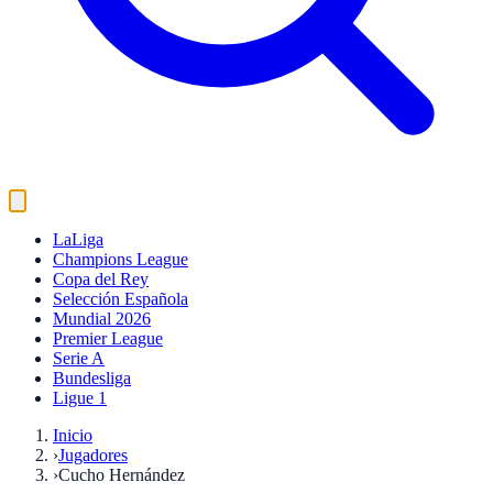
LaLiga
Champions League
Copa del Rey
Selección Española
Mundial 2026
Premier League
Serie A
Bundesliga
Ligue 1
Inicio
›
Jugadores
›
Cucho Hernández