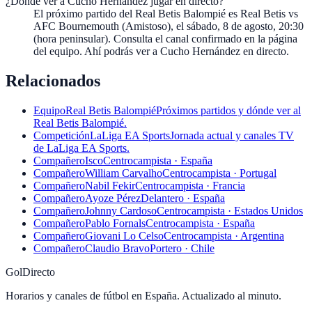
¿Dónde ver a Cucho Hernández jugar en directo?
El próximo partido del Real Betis Balompié es Real Betis vs
AFC Bournemouth (Amistoso), el sábado, 8 de agosto, 20:30
(hora peninsular). Consulta el canal confirmado en la página
del equipo. Ahí podrás ver a Cucho Hernández en directo.
Relacionados
Equipo
Real Betis Balompié
Próximos partidos y dónde ver al
Real Betis Balompié.
Competición
LaLiga EA Sports
Jornada actual y canales TV
de LaLiga EA Sports.
Compañero
Isco
Centrocampista · España
Compañero
William Carvalho
Centrocampista · Portugal
Compañero
Nabil Fekir
Centrocampista · Francia
Compañero
Ayoze Pérez
Delantero · España
Compañero
Johnny Cardoso
Centrocampista · Estados Unidos
Compañero
Pablo Fornals
Centrocampista · España
Compañero
Giovani Lo Celso
Centrocampista · Argentina
Compañero
Claudio Bravo
Portero · Chile
GolDirecto
Horarios y canales de fútbol en España. Actualizado al minuto.