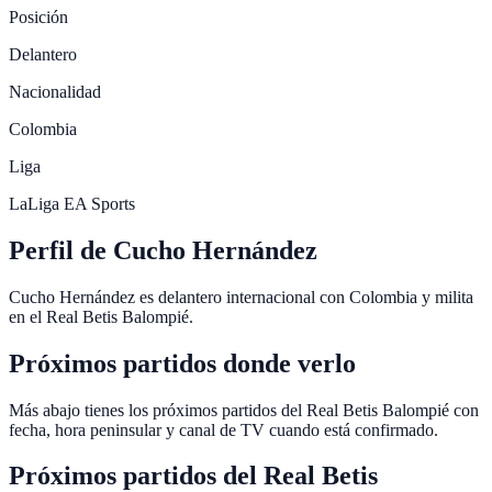
Posición
Delantero
Nacionalidad
Colombia
Liga
LaLiga EA Sports
Perfil de Cucho Hernández
Cucho Hernández es delantero internacional con Colombia y milita
en el Real Betis Balompié.
Próximos partidos donde verlo
Más abajo tienes los próximos partidos del Real Betis Balompié con
fecha, hora peninsular y canal de TV cuando está confirmado.
Próximos partidos del
Real Betis