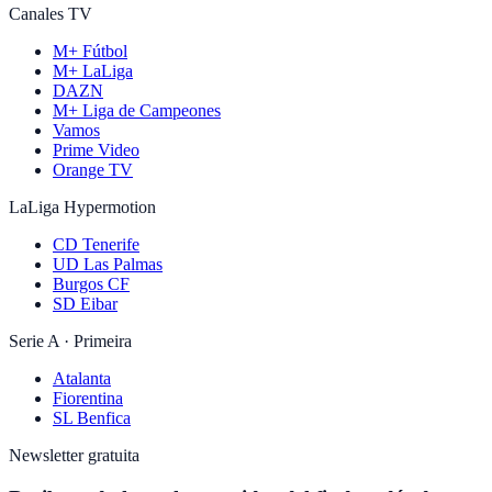
Canales TV
M+ Fútbol
M+ LaLiga
DAZN
M+ Liga de Campeones
Vamos
Prime Video
Orange TV
LaLiga Hypermotion
CD Tenerife
UD Las Palmas
Burgos CF
SD Eibar
Serie A · Primeira
Atalanta
Fiorentina
SL Benfica
Newsletter gratuita