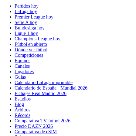
Partidos hoy
LaLiga hoy
Premier League hoy
Serie A hoy
Bundesliga hoy
Ligue 1 hoy
Champions League hoy
Fútbol en abierto
Dónde ver fútbol
Competiciones
Equipos
Canales
Jugadores
Guías
Calendario LaLiga imprimible
Calendario de España · Mundial 2026
Fichajes Real Madrid 2026
Estadios
Blog
Árbitros
Récords
Comparativa TV fútbol 2026
Precio DAZN 2026
Comparativa de eSIM