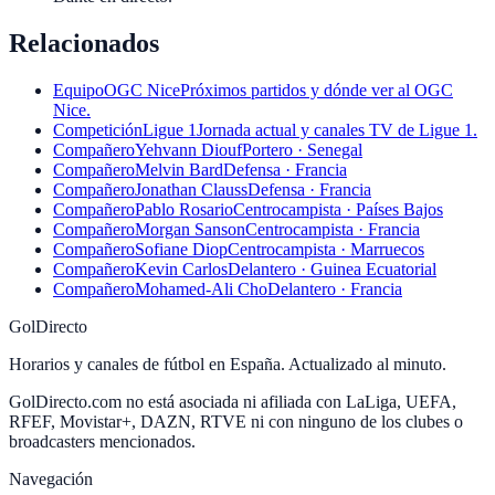
Relacionados
Equipo
OGC Nice
Próximos partidos y dónde ver al OGC
Nice.
Competición
Ligue 1
Jornada actual y canales TV de Ligue 1.
Compañero
Yehvann Diouf
Portero · Senegal
Compañero
Melvin Bard
Defensa · Francia
Compañero
Jonathan Clauss
Defensa · Francia
Compañero
Pablo Rosario
Centrocampista · Países Bajos
Compañero
Morgan Sanson
Centrocampista · Francia
Compañero
Sofiane Diop
Centrocampista · Marruecos
Compañero
Kevin Carlos
Delantero · Guinea Ecuatorial
Compañero
Mohamed-Ali Cho
Delantero · Francia
GolDirecto
Horarios y canales de fútbol en España. Actualizado al minuto.
GolDirecto.com no está asociada ni afiliada con LaLiga, UEFA,
RFEF, Movistar+, DAZN, RTVE ni con ninguno de los clubes o
broadcasters mencionados.
Navegación