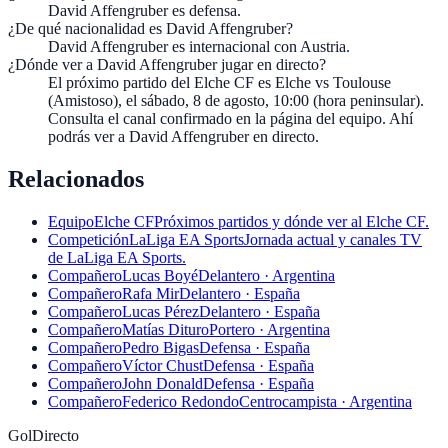
David Affengruber es defensa.
¿De qué nacionalidad es David Affengruber?
David Affengruber es internacional con Austria.
¿Dónde ver a David Affengruber jugar en directo?
El próximo partido del Elche CF es Elche vs Toulouse
(Amistoso), el sábado, 8 de agosto, 10:00 (hora peninsular).
Consulta el canal confirmado en la página del equipo. Ahí
podrás ver a David Affengruber en directo.
Relacionados
Equipo
Elche CF
Próximos partidos y dónde ver al Elche CF.
Competición
LaLiga EA Sports
Jornada actual y canales TV
de LaLiga EA Sports.
Compañero
Lucas Boyé
Delantero · Argentina
Compañero
Rafa Mir
Delantero · España
Compañero
Lucas Pérez
Delantero · España
Compañero
Matías Dituro
Portero · Argentina
Compañero
Pedro Bigas
Defensa · España
Compañero
Víctor Chust
Defensa · España
Compañero
John Donald
Defensa · España
Compañero
Federico Redondo
Centrocampista · Argentina
GolDirecto