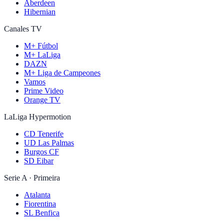
Aberdeen
Hibernian
Canales TV
M+ Fútbol
M+ LaLiga
DAZN
M+ Liga de Campeones
Vamos
Prime Video
Orange TV
LaLiga Hypermotion
CD Tenerife
UD Las Palmas
Burgos CF
SD Eibar
Serie A · Primeira
Atalanta
Fiorentina
SL Benfica